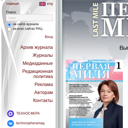
главная
eng
Поиск:
на сайте журнала
на всех сайтах РИЦ
Вход
Вы
Архив журнала
Журналы
Медиаданные
Редакционная
политика
Реклама
Авторам
Контакты
ТЕХНОСФЕРА
technospheramag