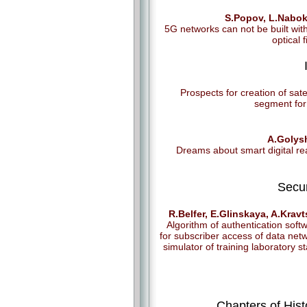
S.Popov, L.Nabok
5G networks can not be built wit
optical f
Prospects for creation of satel
segment fo
A.Golys
Dreams about smart digital rea
Secur
R.Belfer, E.Glinskaya, A.Krav
Algorithm of authentication soft
for subscriber access of data net
simulator of training laboratory s
Chapters of Hist