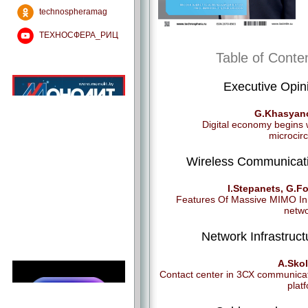
technospheramag
ТЕХНОСФЕРА_РИЦ
Table of Conte
Executive Opin
G.Khasyan
Digital economy begins 
microcirc
Wireless Communicat
I.Stepanets, G.F
Features Of Massive MIMO I
netw
Network Infrastruct
A.Skol
Contact center in 3СХ communica
plat