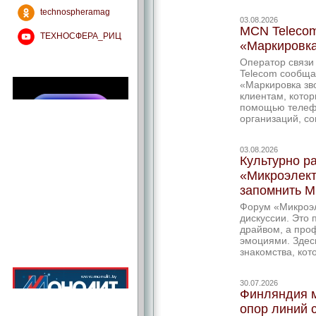
technospheramag
03.08.2026
MCN Telecom
ТЕХНОСФЕРА_РИЦ
«Маркировка
Оператор связи
Telecom сообща
«Маркировка зв
клиентам, котор
помощью телефо
организаций, с
03.08.2026
Культурно р
«Микроэлект
запомнить М
Форум «Микроэл
дискуссии. Это 
драйвом, а про
эмоциями. Здесь
знакомства, кот
30.07.2026
Финляндия м
опор линий 