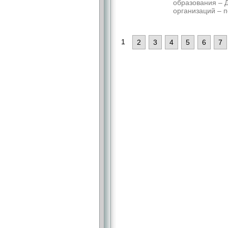
образования – 
организаций – п
1
2
3
4
5
6
7