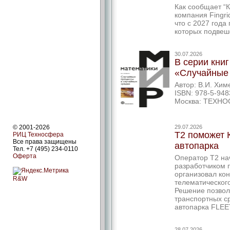
Как сообщает “
компания Fingr
что с 2027 года
которых подве
30.07.2026
В серии кни
«Случайные 
Автор: В.И. Хим
ISBN: 978-5-948
Москва: ТЕХНОС
© 2001-2026
29.07.2026
T2 поможет 
РИЦ Техносфера
Все права защищены
автопарка
Тел. +7 (495) 234-0110
Оферта
Оператор T2 на
разработчиком 
организовал ко
R&W
телематическог
Решение позвол
транспортных с
автопарка FLEE
28.07.2026