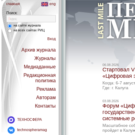
главная
eng
Поиск:
на сайте журнала
на всех сайтах РИЦ
Вход
Архив журнала
Журналы
06.08.2026
Медиаданные
Стартовал V
Редакционная
«Цифровая э
политика
Когда: 6-7 авгус
Где: г. Калуга
Реклама
Авторам
03.08.2026
Форум «Цифр
Контакты
государстве
системные 
ТЕХНОСФЕРА
Масштабное со
technospheramag
пройдет в Калуж