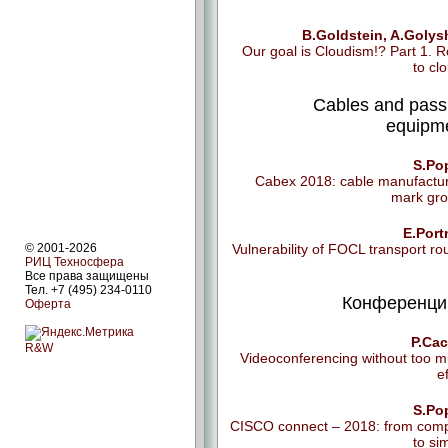
B.Goldstein, A.Goly
Our goal is Cloudism!? Part 1. 
to cl
Cables and pass
equipm
S.Po
Cabex 2018: cable manufactu
mark gr
E.Port
© 2001-2026
Vulnerability of FOCL transport ro
РИЦ Техносфера
Все права защищены
Тел. +7 (495) 234-0110
Конференции
Оферта
P.Cac
R&W
Videoconferencing without too 
ef
S.Po
CISCO connect – 2018: from com
to si