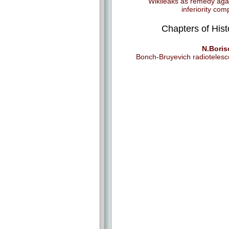
Wikileaks as remedy aga
inferiority com
Chapters of Hist
N.Boris
Bonch-Bruyevich radioteles