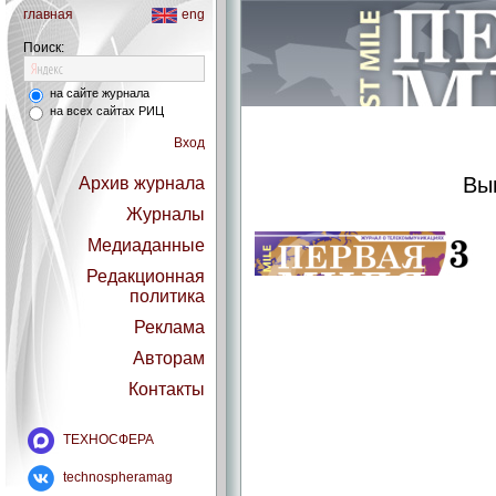
главная
eng
Поиск:
на сайте журнала
на всех сайтах РИЦ
Вход
Вы
Архив журнала
Журналы
Медиаданные
Редакционная
политика
Реклама
Авторам
Контакты
ТЕХНОСФЕРА
technospheramag