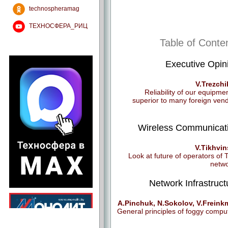
technospheramag
ТЕХНОСФЕРА_РИЦ
Table of Conte
Executive Opin
V.Trezch
Reliability of our equipmen
superior to many foreign ven
Wireless Communicat
V.Tikhvi
Look at future of operators of
netw
Network Infrastruct
A.Pinchuk, N.Sokolov, V.Frein
General principles of foggy compu