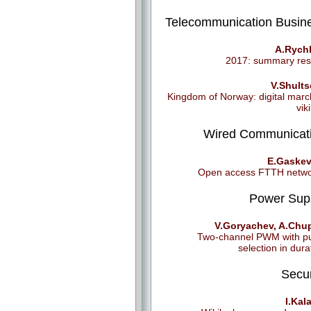
Telecommunication Busin
A.Rych
2017: summary res
V.Shult
Kingdom of Norway: digital marc
vik
Wired Communicat
E.Gaskev
Open access FTTH netwo
Power Sup
V.Goryachev, A.Chu
Two-channel PWM with p
selection in dura
Secur
I.Kal