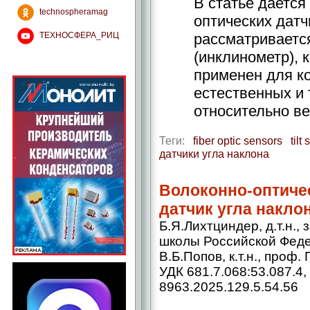
В статье дается
technospheramag
оптических датч
ТЕХНОСФЕРА_РИЦ
рассматривается
(инклинометр), 
применен для ко
естественных и 
относительно ве
Теги:
fiber optic sensors
tilt
датчики угла наклона
Волоконно-оптиче
датчик угла накло
Б.Я.Лихтциндер, д.т.н.
школы Российской Феде
В.Б.Попов, к.т.н., проф.
УДК 681.7.068:53.087.4,
8963.2025.129.5.54.56