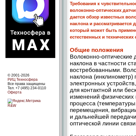
Требования к чувствительнос
волоконно-оптических датчик
дается обзор известных вол
наклона и рассматривается д
который может быть примене
естественных и технических 
Общие положения
Волоконно-оптические д
наклона в частности ст
востребованными. Воло
© 2001-2026
наклона (инклинометр) 
РИЦ Техносфера
электронных устройств
Все права защищены
Тел. +7 (495) 234-0110
для контактной или бес
Оферта
изменений физических 
процесса (температуры,
R&W
перемещения, вибрации
и дальнейшей передачи
оптической линии связи