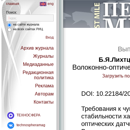
главная
eng
Поиск:
на сайте журнала
на всех сайтах РИЦ
Вход
Вып
Архив журнала
Журналы
Б.Я.Лихтц
Медиаданные
Волоконно-оптиче
Редакционная
Загрузить п
политика
Реклама
DOI: 10.22184/2
Авторам
Контакты
Требования к чу
стабильности ха
ТЕХНОСФЕРА
оптических датч
technospheramag