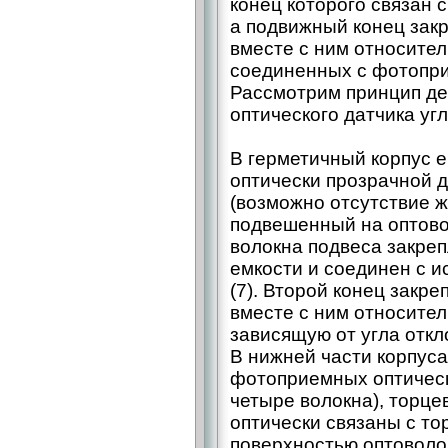
конец которого связан 
а подвижный конец зак
вместе с ним относител
соединенных с фотопр
Рассмотрим принцип де
оптического датчика угл
В герметичный корпус е
оптически прозрачной 
(возможно отсутствие жи
подвешенный на оптовол
волокна подвеса закре
емкости и соединен с и
(7). Второй конец закр
вместе с ним относител
зависящую от угла откл
В нижней части корпус
фотоприемных оптически
четыре волокна), торц
оптически связаны с т
поверхностью оптоволок