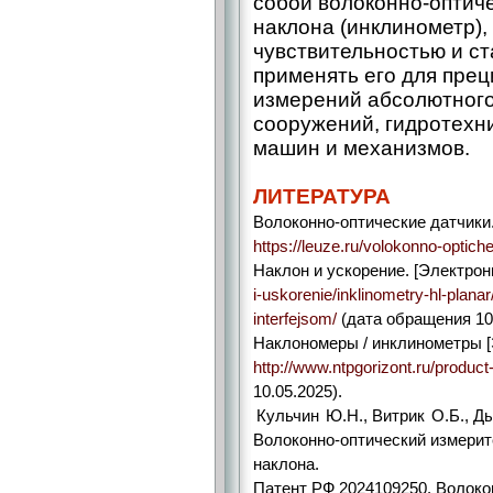
собой волоконно-оптиче
наклона (инклинометр)
чувствительностью и ст
применять его для пре
измерений абсолютного
сооружений, гидротехни
машин и механизмов.
ЛИТЕРАТУРА
Волоконно-оптические датчики.
https://leuze.ru/volokonno-optiche
Наклон и ускорение. [Электрон
i-uskorenie/inklinometry-hl-plana
interfejsom/
(дата обращения 10.
Наклономеры / инклинометры [
http://www.ntpgorizont.ru/product
10.05.2025).
Кульчин Ю.Н., Витрик О.Б., Д
Волоконно-оптический измерит
наклона.
Патент РФ 2024109250. Волоко