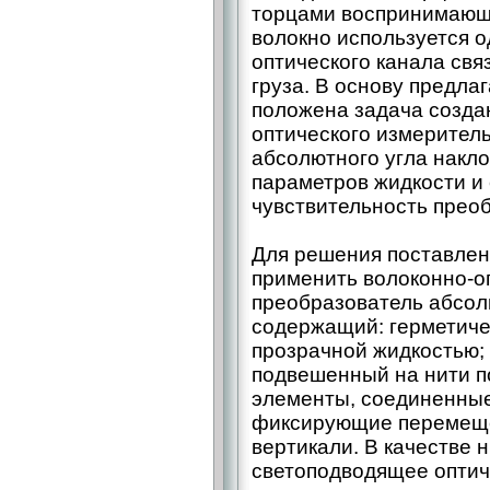
торцами воспринимающи
волокно используется 
оптического канала св
груза. В основу предла
положена задача создан
оптического измерител
абсолютного угла накло
параметров жидкости и
чувствительность прео
Для решения поставлен
применить волоконно-о
преобразователь абсол
содержащий: герметиче
прозрачной жидкостью;
подвешенный на нити п
элементы, соединенны
фиксирующие перемеще
вертикали. В качестве 
светоподводящее оптич