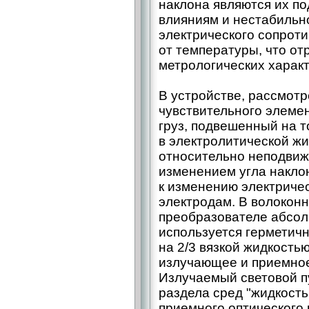
наклона являются их п
влияниям и нестабильн
электрического сопрот
от температуры, что от
метрологических характ
В устройстве, рассмотре
чувствительного элеме
груз, подвешенный на т
в электролитической ж
относительно неподвиж
изменением угла накло
к изменению электриче
электродам. В волокон
преобразователе абсолю
используется герметичн
на 2/3 вязкой жидкость
излучающее и приемное
Излучаемый световой п
раздела сред "жидкость
приемного оптического 