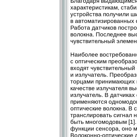
Благодаря выдающимся
характеристикам, стаби
устройства получили ш
в автоматизированных 
Работа датчиков постро
волокна. Последнее выс
чувствительный элемент
Наиболее востребован
с оптическим преобразо
входят чувствительный 
и излучатель. Преобра
торцами принимающих и
качестве излучателя в
излучатель. В датчиках
применяются одномодо
оптические волокна. В с
транслировать сигнал н
быть многомодовым [1]
функции сенсора, оно 
Волоконно-оптические 