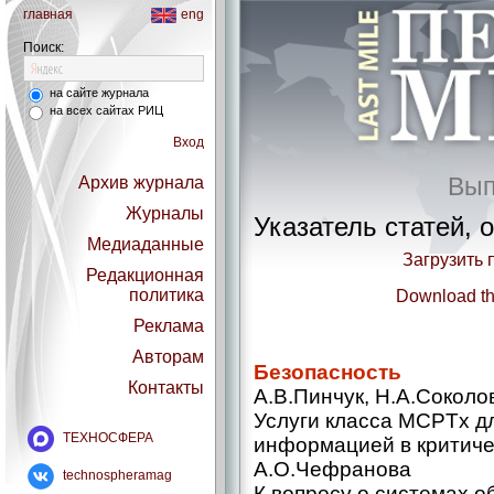
главная
eng
Поиск:
на сайте журнала
на всех сайтах РИЦ
Вход
Вып
Архив журнала
Журналы
Указатель статей, 
Медиаданные
Загрузить 
Редакционная
Download th
политика
Реклама
Авторам
Безопасность
Контакты
А.В.Пинчук, Н.А.Соколо
Услуги класса MCPTx д
ТЕХНОСФЕРА
информацией в критичес
А.О.Чефранова
technospheramag
К вопросу о системах о