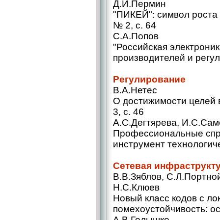
Д.И.Пермин
"ПИКЕЙ": символ роста
№ 2, с. 64
С.А.Попов
"Российская электроник
производителей и регул
Регулирование
В.А.Нетес
О достижимости целей 
3, с. 46
А.С.Дегтярева, И.С.Сам
Профессиональные спр
инструмент технологиче
Сетевая инфраструкт
В.В.Зяблов, С.Л.Портно
Н.С.Клюев
Новый класс кодов с ло
помехоустойчивость: ос
А.В.Голышко