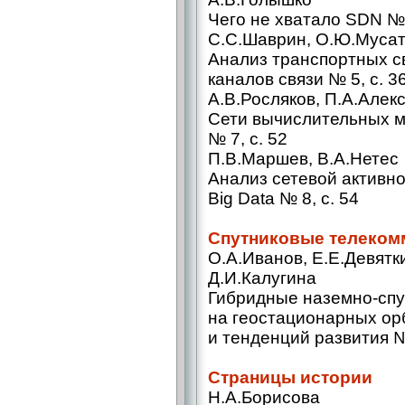
Чего не хватало SDN № 
С.С.Шаврин, О.Ю.Муса
Анализ транспортных с
каналов связи № 5, с. 3
А.В.Росляков, П.А.Алек
Сети вычислительных м
№ 7, с. 52
П.В.Маршев, В.А.Нетес
Анализ сетевой активн
Big Data № 8, с. 54
Спутниковые телеком
О.А.Иванов, Е.Е.Девятки
Д.И.Калугина
Гибридные наземно-спу
на геостационарных ор
и тенденций развития № 
Страницы истории
Н.А.Борисова