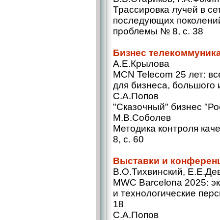
Трассировка лучей в се
последующих поколений
проблемы № 8, с. 38
Бизнес телекоммуник
А.Е.Крылова
MCN Telecom 25 лет: в
для бизнеса, большого и
С.А.Попов
"Сказочный" бизнес "Ро
М.В.Соболев
Методика контроля кач
8, с. 60
Выставки и конферен
В.О.Тихвинский, Е.Е.Де
MWC Barcelona 2025: э
и технологические перс
18
С.А.Попов