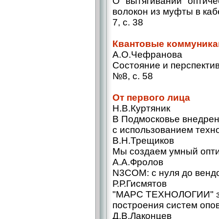
О "вытягивании" оптиче
волокон из муфты в ка
7, с. 38
Квантовые коммуника
А.О.Чефранова
Состояние и перспекти
№8, с. 58
От первого лица
Н.В.Куртяник
В Подмосковье внедрен
с использованием техно
В.Н.Трещиков
Мы создаем умный оптич
А.А.Фролов
N3COM: с нуля до вендо
Р.Р.Гисмятов
"МАРС ТЕХНОЛОГИИ" за
построения систем опов
Д.В.Лаконцев