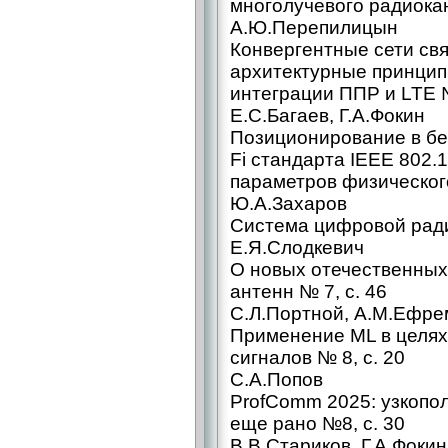
многолучевого радиокан
А.Ю.Перепилицын
Конвергентные сети свя
архитектурные принцип
интеграции ППР и LTE №
Е.С.Багаев, Г.А.Фокин
Позиционирование в бе
Fi стандарта IEEE 802.1
параметров физического
Ю.А.Захаров
Система цифровой рад
Е.Я.Слодкевич
О новых отечественных
антенн № 7, с. 46
С.Л.Портной, А.М.Ефре
Применение ML в целя
сигналов № 8, с. 20
С.А.Попов
ProfСomm 2025: узкопо
еще рано №8, с. 30
В.В.Стариков, Г.А.Фокин