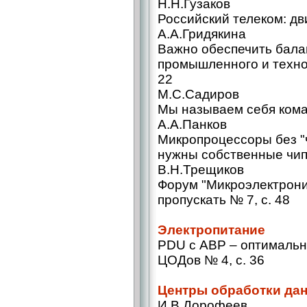
Н.Н.Гузаков
Российский телеком: дв
А.А.Гридякина
Важно обеспечить бала
промышленного и техно
22
М.С.Садиров
Мы называем себя коман
А.А.Панков
Микропроцессоры без "
нужны собственные чипы
В.Н.Трещиков
Форум "Микроэлектроник
пропускать № 7, с. 48
Электропитание
PDU с АВР – оптимальн
ЦОДов № 4, с. 36
Центры обработки да
И.В.Дорофеев