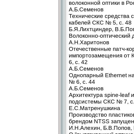
волоконной оптики в Рос
А.Б.Семенов
Технические средства 
кабелей СКС № 5, с. 48
Б.Я.Лихтциндер, В.Б.По
Волоконно-оптический д
А.Н.Харитонов
Отечественные патч-ко
импортозамещения от К
6, с. 42
А.Б.Семенов
Однопарный Ethernet н
№ 6, с. 44
А.Б.Семенов
Архитектура spine-leaf
подсистемы СКС № 7, с.
Е.С.Матренушкина
Производство пластико
брендом NTSS запущено
И.Н.Алехин, Б.В.Попов,