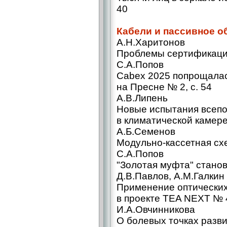
40
Кабели и пассивное 
А.Н.Харитонов
Проблемы сертификации
С.А.Попов
Cabex 2025 попрощалас
на Пресне № 2, с. 54
А.В.Липень
Новые испытания всеп
в климатической камере
А.Б.Семенов
Модульно-кассетная схе
С.А.Попов
"Золотая муфта" станов
Д.В.Павлов, А.М.Галкин
Применение оптических
в проекте TEA NEXT № 4
И.А.Овчинникова
О болевых точках разв