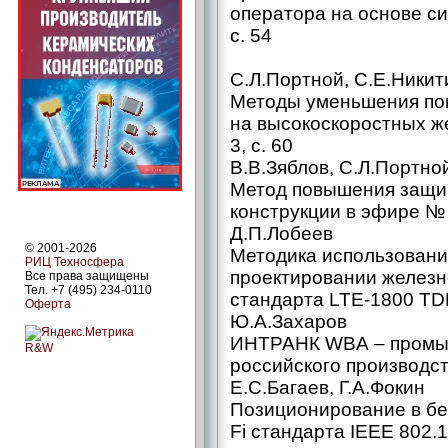
оператора на основе с
с. 54
С.Л.Портной, С.Е.Никит
Методы уменьшения пом
на высокоскоростных 
3, с. 60
В.В.Зяблов, С.Л.Портно
Метод повышения защи
конструкции в эфире № 4
Д.П.Лобеев
© 2001-2026
Методика использовани
РИЦ Техносфера
проектировании желез
Все права защищены
Тел. +7 (495) 234-0110
стандарта LTE-1800 TDD
Оферта
Ю.А.Захаров
ИНТРАНК WBA – промы
R&W
российского производст
Е.С.Багаев, Г.А.Фокин
Позиционирование в бе
Fi стандарта IEEE 802.1