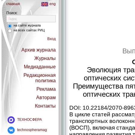
главная
eng
Поиск:
на сайте журнала
на всех сайтах РИЦ
Вход
Вып
Архив журнала
Журналы
Медиаданные
Эволюция тра
Редакционная
оптических сис
политика
Преимущества пят
Реклама
оптических тра
Авторам
Контакты
DOI: 10.22184/2070-896
В цикле статей рассма
ТЕХНОСФЕРА
транспортных волоконн
(ВОСП), включая станд
technospheramag
направления развития т