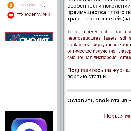
особенности поколений
technospheramag
преимущества пятого п
ТЕХНОСФЕРА_РИЦ
транспортных сетей (час
Теги:
coherent optical radiati
heterostructures
lasers
sdh 
containers
виртуальные кон
оптическое излучение
лазе
смещенная дисперсия
стан
Подпишитесь на журна
версию статьи.
Оставить свой отзыв
Первая ми