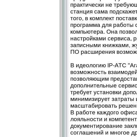
практически не требую
станция сама подскаже
того, в комплект поста
программа для работы с
компьютера. Она позво
настройками сервиса, р
записными книжками, ж
ПО расширения возмож
В идеологию IP-АТС "А
возможность взаимодей
позволяющим предостав
дополнительные сервис
требует установки допо
минимизирует затраты и
масштабировать решени
В работе каждого офис
лояльности и компетен
документирование закл
соглашений и многое др