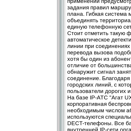
применений предусмот
задания правил маршр
плана. Гибкая система 
объединять территориа
единую телефонную се
Стоит отметить такую ф
автоматическое детекти
линии при соединениях 
перевода вызова подоб
хотя бы один из абонент
отличие от большинств
обнаружит сигнал занят
соединение. Благодаря 
городских линий, с кот
пользователи дорогих 
На базе IP-АТС "Агат U
корпоративная беспров
необходимым числом аб
используются специаль
DECT-телефоны. Все ба
внутренней IP-сети орг