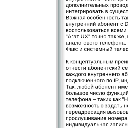
дополнительных провод
интегрировать в сущес
Важная особенность та
внутренний абонент с
воспользоваться всеми
"Агат UX" точно так же,
аналогового телефона, 
Факс и системный теле
К концептуальным преи
отнести абонентский се
каждого внутреннего аб
подключенного по IP, и
Так, любой абонент им
большое число функций
телефона – таких как "Н
возможностью задать н
переадресация вызовов
прослушивание номера 
индивидуальная записн