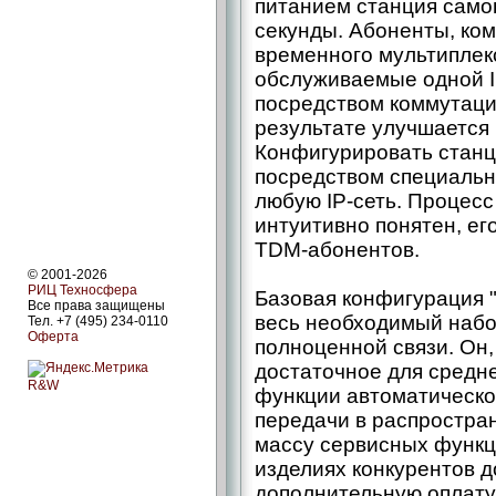
питанием станция само
секунды. Абоненты, ко
временного мультиплек
обслуживаемые одной I
посредством коммутации
результате улучшается 
Конфигурировать станц
посредством специальн
любую IP-сеть. Процесс
интуитивно понятен, ег
TDM-абонентов.
© 2001-2026
РИЦ Техносфера
Базовая конфигурация "
Все права защищены
весь необходимый набо
Тел. +7 (495) 234-0110
Оферта
полноценной связи. Он,
достаточное для средне
R&W
функции автоматическо
передачи в распростран
массу сервисных функц
изделиях конкурентов д
дополнительную оплату