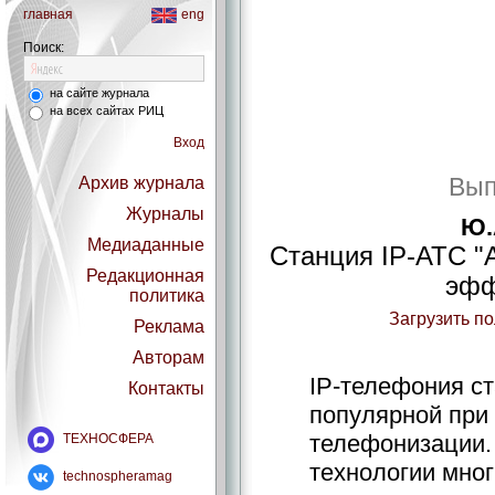
главная
eng
Поиск:
на сайте журнала
на всех сайтах РИЦ
Вход
Вып
Архив журнала
Журналы
Ю.
Медиаданные
Станция IP-АТС "
Редакционная
эфф
политика
Загрузить п
Реклама
Авторам
IP-телефония ст
Контакты
популярной при
телефонизации.
ТЕХНОСФЕРА
технологии мног
technospheramag