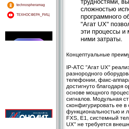
трудностями, в
technospheramag
сложностью исп
ТЕХНОСФЕРА_РИЦ
программного об
"Агат UX" позво
эти процессы и
ними затраты.
Концептуальные преим
IP-АТС "Агат UX" реал
разнородного оборудов
телефонии, факс-аппара
достигнуто благодаря о
основе мощного проце
сигналов. Модульная ст
сконфигурировать ее в 
функциональностью и 
FXS, E1, системный тел
UX" не требуется внеш