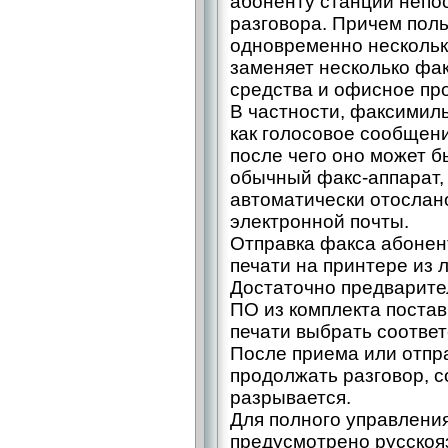
абоненту станции непо
разговора. Причем пол
одновременно несколько
заменяет несколько фа
средства и офисное пр
В частности, факсимил
как голосовое сообщени
после чего оно может б
обычный факс-аппарат,
автоматически отослан
электронной почты.
Отправка факса абонен
печати на принтере из
Достаточно предварите
ПО из комплекта постав
печати выбрать соотве
После приема или отпр
продолжать разговор, с
разрывается.
Для полного управлени
предусмотрено русскоя