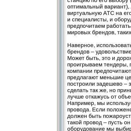
станцию по его выбору 
оптимальный вариант),
виртуальную АТС на его
и специалисты, и обору
предпочитаем работать
мировых брендов, таких 
Наверное, использоват
брендов – удовольстви
Может быть, это и доро
проигрываем тендеры, 
компании предпочитают
предлагают меньшие цен
построили задешево – з
сделать так же, но при
лучше откажусь от объек
Например, мы использу
провода. Если положен
должен быть пожароуст
такой провод – пусть он
оборудование мы выбир