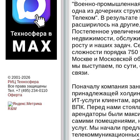
"Военно-промышленная 
одна из дочерних струк
Телеком". В результате
расширилось на другие
Постепенное увеличен
недвижимости, обслужи
росту и наших задач. 
сложности порядка 750 
Москве и Московской об
мы выступаем, по сути
связи.
© 2001-2026
РИЦ Техносфера
Поначалу компания за
Все права защищены
Тел. +7 (495) 234-0110
принадлежащей холдинг
Оферта
ИТ-услуги клиентам, а
ВПК. Перед нами стояла
R&W
арендаторы были макси
самими помещениями, н
услуг. Мы начали предл
телекоммуникационных 