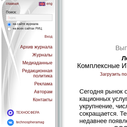
главная
eng
Поиск:
на сайте журнала
на всех сайтах РИЦ
Вход
Вып
Архив журнала
Журналы
Л
Медиаданные
Комплексные ИТ
Редакционная
Загрузить п
политика
Реклама
Сегодня рынок о
Авторам
кационных услу
Контакты
укрупнение, чис
сокращается. Т
ТЕХНОСФЕРА
недавнее появл
technospheramag