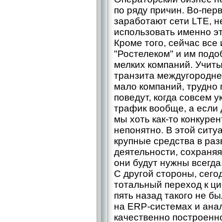
по ряду причин. Во-перв
заработают сети LTE, 
использовать именно э
Кроме того, сейчас все
"Ростелеком" и им под
мелких компаний. Учиты
транзита междугородне
мало компаний, трудно 
поведут, когда совсем у
трафик вообще, а если д
мы хоть как-то конкурен
непонятно. В этой ситу
крупные средства в ра
деятельности, сохраняя
они будут нужны всегда
С другой стороны, сего
тотальный переход к ц
пять назад такого не бы
на ERP-системах и ана
качественно построенно