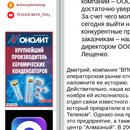
компании – ООО
technospheramag
достаточно увер
ТЕХНОСФЕРА_РИЦ
За счет чего мо
сегодня выйти н
конкурентные пр
заказчикам – на
директором ООО
Лещенко.
Дмитрий, компания "ВП
операторском рынке от
напомните ее историю.
Действительно, наша к
ноября ей исполнилось 
отдел связи известного
который превратили в 
Телеком". Однако она 
это предприятие, а так
центр "Алмазный". В 20