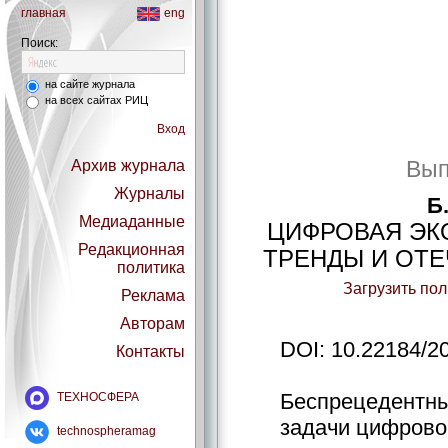
главная
eng
Поиск:
на сайте журнала
на всех сайтах РИЦ
Вход
Вып
Архив журнала
Журналы
Б
Медиаданные
ЦИФРОВАЯ ЭК
Редакционная
ТРЕНДЫ И ОТ
политика
Загрузить по
Реклама
Авторам
DOI: 10.22184/2
Контакты
Беспрецедентны
ТЕХНОСФЕРА
задачи цифрово
technospheramag