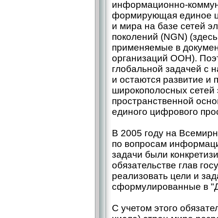
информационно-коммун
формирующая единое ц
и мира на базе сетей 
поколений (NGN) (здес
применяемые в докуме
организаций ООН). Поэ
глобальной задачей с 
и остаются развитие и
широкополосных сетей э
пространственной осн
единого цифрового прос
В 2005 году на Всемир
по вопросам информаци
задачи были конкретиз
обязательстве глав госу
реализовать цели и зад
сформулированные в "Д
С учетом этого обязате