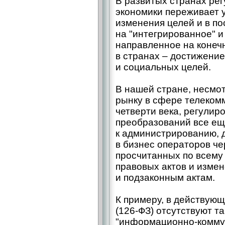
В развитых странах ре
экономики переживает 
изменения целей и в п
на "интегрированное" и
направленное на конеч
в странах – достижени
и социальных целей.
В нашей стране, несмот
рынку в сфере телеком
четверти века, регули
преобразований все ещ
к администрированию,
в бизнес операторов че
просчитанных по всему
правовых актов и изме
и подзаконным актам.
К примеру, в действующ
(126-ФЗ) отсутствуют та
"информационно-коммун