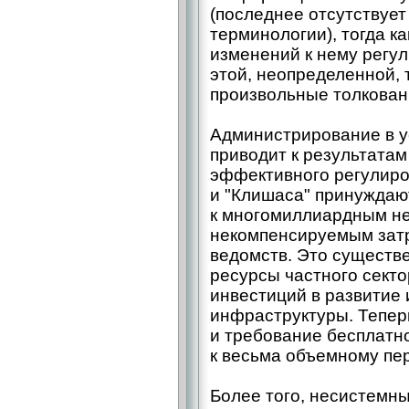
(последнее отсутствуе
терминологии), тогда ка
изменений к нему регу
этой, неопределенной, 
произвольные толкован
Администрирование в у
приводит к результата
эффективного регулиро
и "Клишаса" принуждаю
к многомиллиардным н
некомпенсируемым затр
ведомств. Это существ
ресурсы частного секто
инвестиций в развитие
инфраструктуры. Тепер
и требование бесплатн
к весьма объемному пе
Более того, несистемн