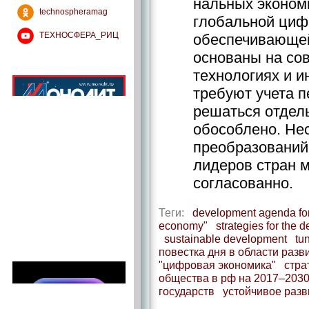
нальных эконом
technospheramag
глобальной циф
ТЕХНОСФЕРА_РИЦ
обеспечивающей
основаны на со
технологиях и 
требуют учета п
решаться отдел
обособлено. Не
преобразований
лидеров стран м
согласованно.
Теги:
development agenda for
economy"
strategies for the 
sustainable development
tu
повестка дня в области разв
"цифровая экономика"
стра
общества в рф на 2017–2030
государств
устойчивое разв