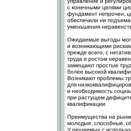
управление и регулиров
с конечными целями циф
фундамент непрочен, ц
обеспечили ни подъема
уменьшения неравенств
Ожидаемые выгоды могу
и возникающими рискам
прежде всего, с негат
труда и ростом неравен
замещают простые труд
более высокой квалифи
Возникают проблемы тр
для низкоквалифициро
и необходимость социа
при растущем дефиците
квалификации.
Преимущества на рынке
молодые, способные, о
У решаемых с использо