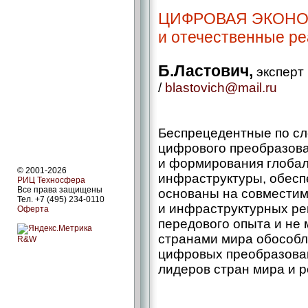
ЦИФРОВАЯ ЭКОНОМ
и отечественные р
Б.Ластович,
эксперт
/
blastovich@mail.ru
Беспрецедентные по сл
цифрового преобразов
и формирования глоба
© 2001-2026
инфраструктуры, обесп
РИЦ Техносфера
Все права защищены
основаны на совмести
Тел. +7 (495) 234-0110
и инфраструктурных ре
Оферта
передового опыта и не
странами мира обособл
R&W
цифровых преобразован
лидеров стран мира и р