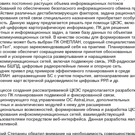
ловиях постоянно растущих объема информационных потоков
ебований по обеспечению безопасного информационного обмена п
ействии различных дестабилизирующих факторов, задача рационал
ирования сетей связи специального назначения приобретает особ
ость. Данную задачу предлагается решать при помощи ЦКЭС, вклю
ей цифровую картографическую информацию, ПК для решения
етных и информационных задач, а также базу данных по объектам
коммуникационных сетей. В качестве основы для формирования т
истемы может быть выбран ПК ОНЕПЛАН, созданный специалистам
оТел", хорошо зарекомендовавший себя на практике. Планировани
го основе обеспечит сокращение времени принятия обоснованных
ний и ускорение процесса развертывания и наращивания
коммуникационных сетей, включая подвижную связь, УКВ-радиосвя
емы БШПД, цифровые радиорелейные линии и опорную сеть.
адчик привел ряд примеров эффективного планирования в среде
ЛАН: авторазмещение БС с учетом покрытия, автонаправление ан
роение карт встречной радиовидимости цифровых РРЛ и др.
оцессе создания рассматриваемой ЦКЭС предполагается разработ
вого ПК планирования подвижной и фиксированной связи,
ционирующего под управлением ОС AstraLinux, дополнительных
етных и аналитических модулей к нему для расширения
циональных возможностей, формирование облика и разработка Ц
ирования инфокоммуникационных сетей, взаимодействующей
льзователями посредством веб-интерфейса. Данная разработка явл
иативной.
рий Степанец обратил внимание на необходимость совершенствов