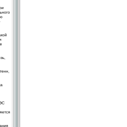
ри
ьного
ую
­
акой
и
е
зь,
тенн,
ка
КЭС
яется
ания