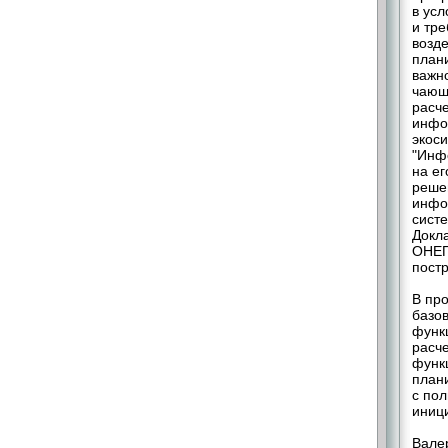
в ус
и тр
возд
план
важн
чающ
расч
инфо
экос
"Инф
на е
реше
инфо
сист
Докл
ОНЕП
пост
В пр
базо
функ
расч
функ
план
с по
иниц
Вале