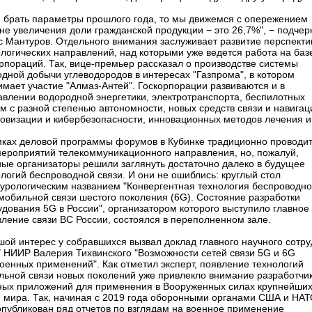
и брать параметры прошлого года, то мы движемся с опережением
не увеличения доли гражданской продукции − это 26,7%", − подчер
с Мантуров. Отдельного внимания заслуживает развитие перспект
логических направлений, над которыми уже ведется работа на баз
рпораций. Так, вице-премьер рассказал о производстве системы
дной добычи углеводородов в интересах "Газпрома", в котором
мает участие "Алмаз-Антей". Госкорпорации развиваются и в
авлении водородной энергетики, электротранспорта, беспилотных
м с разной степенью автономности, новых средств связи и навигац
овизации и кибербезопасности, инновационных методов лечения и
мках деловой программы форумов в Кубинке традиционно проводи
мероприятий телекоммуникационного направления, но, пожалуй,
вые организаторы решили заглянуть достаточно далеко в будущее
логий беспроводной связи. И они не ошиблись: круглый стол
турологическим названием "Конвергентная технология беспроводн
мобильной связи шестого поколения (6G). Состояние разработки
дования 5G в России", организатором которого выступило главное
вление связи ВС России, состоялся в переполненном зале.
шой интерес у собравшихся вызвал доклад главного научного сотру
 НИИР Валерия Тихвинского "Возможности сетей связи 5G и 6G
оенных применений". Как отметил эксперт, появление технологий
льной связи новых поколений уже привлекло внимание разработчи
ных приложений для применения в Вооруженных силах крупнейши
н мира. Так, начиная с 2019 года оборонными органами США и НА
опубликован ряд отчетов по взглядам на военное применение