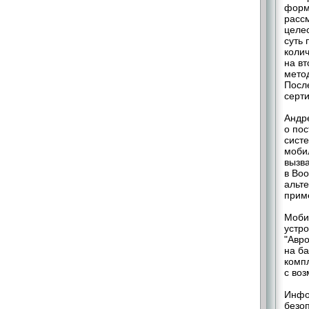
форм
рассм
целес
суть
колич
на вт
мето
Посл
серти
Андр
о по
систе
моби
вызв
в Во
альт
прим
Моби
устр
"Авр
на б
комп
с во
Инфо
безо