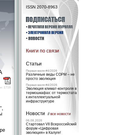
ISSN 2070-8963
Книги по связи
Статьи
А
Первая миля #4/2026
Различные виды СОРМ – не
просто эволюция
)
Первая миля #4/2026
ы: 1716
Эволюция климат-контроля в
термошкафах: от термостата
к интеллектуальной
инфраструктуре
",
Новости
ы
//
все новости
06.08.2026
Стартовал VII Всероссийский
форум «Цифровая
тре
эволюция» в Калуге!