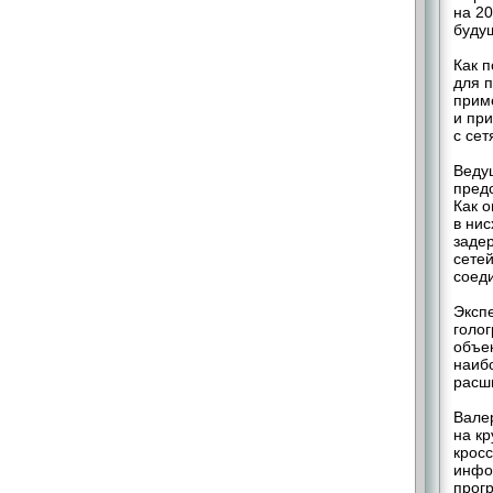
на 2
буду
Как п
для 
прим
и пр
с се
Веду
предс
Как о
в ни
задер
сетей
соед
Эксп
голо
объе
наиб
расш
Вале
на к
крос
инфо
прог