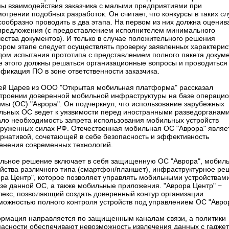
ы взаимодействия заказчика с малыми предприятиями при
отрении подобных разработок. Он считает, что конкурсы в таких сл
ообразно проводить в два этапа. На первом из них должна оценив
 предложения (с предоставлением исполнителем минимального
ества документов). И только в случае положительного решения
ором этапе следует осуществлять проверку заявленных характерис
дом испытания прототипа с представлением полного пакета докуме
е этого должны решаться организационные вопросы и проводиться
фикация ПО в зоне ответственности заказчика.
ей Царев из ООО "Открытая мобильная платформа" рассказал
строении доверенной мобильной инфраструктуры на базе операци
мы (ОС) "Аврора". Он подчеркнул, что использование зарубежных
льных ОС ведет к уязвимости перед иностранными разведорганами
ало необходимость запрета использования мобильных устройств
оруженных силах РФ. Отечественная мобильная ОС "Аврора" являе
ернативой, сочетающей в себе безопасность и эффективность
енения современных технологий.
льное решение включает в себя защищенную ОС "Аврора", мобил
ойства различного типа (смартфон/планшет), инфраструктурное ре
ора Центр", которое позволяет управлять мобильными устройствам
азе данной ОС, а также мобильные приложения. "Аврора Центр" −
лекс, позволяющий создать доверенный контур организации
зможностью полного контроля устройств под управлением ОС "Авро
рмация направляется по защищенным каналам связи, а политики
пасности обеспечивают невозможность извлечения данных с гаджет