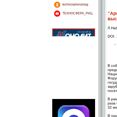
technospheramag
"Ар
ТЕХНОСФЕРА_РИЦ
выс
Л.На
DOI: 
В соб
предс
Наци
Фору
госуд
зару
посет
В ра
раза 
32 м
В то