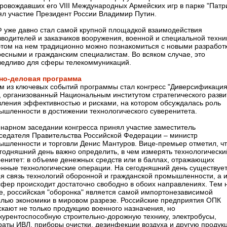
ровождавших его VIII Международных Армейских игр в парке "Патр
ял участие Президент России Владимир Путин.
 уже давно стал самой крупной площадкой взаимодействия
водителей и заказчиков вооружения, военной и специальной техни
этом на нем традиционно можно познакомиться с новыми разработ
ресными и гражданским специалистам. Во всяком случае, это
ведливо для сферы телекоммуникаций.
но-деловая программа
м из ключевых событий программы стал конгресс "Диверсификаци
, организованный Национальным институтом стратегического разви
вления эффективностью и рисками, на котором обсуждалась роль
ышленности в достижении технологического суверенитета.
енарном заседании конгресса принял участие заместитель
седателя Правительства Российской Федерации – министр
ышленности и торговли Денис Мантуров. Вице-премьер отметил, ч
егодняшний день важно определить, в чем измерять технологически
ренитет: в объеме денежных средств или в баллах, отражающих
енные технологические операции. На сегодняшний день существуе
ая связь технологий оборонной и гражданской промышленности, а 
сфер происходит достаточно свободно в обоих направлениях. Тем 
е, российская "оборонка" является самой импортонезависимой
слью экономики в мировом разрезе. Российские предприятия ОПК
скают не только продукцию военного назначения, но
нкурентоспособную строительно-дорожную технику, электробусы,
раты ИВЛ, приборы очистки, дезинфекции воздуха и другую продук