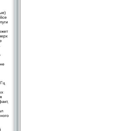
ые)
lice
луги
ожет
верх
е
.
G
вне
ГГц
ых
я
факт,
ал
нного
й