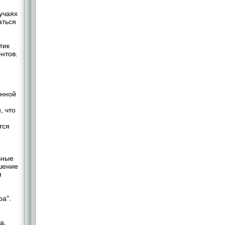
учаях
аться
тик
нтов.
онной
, что
тся
ьные
шение
и
ра".
а.