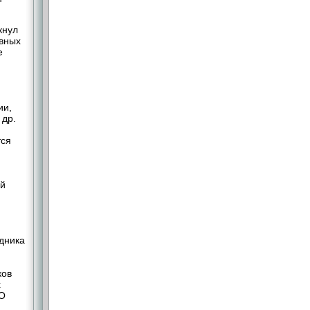
кнул
ивных
е
ии,
 др.
тся
ой
дника
ков
х
ТО