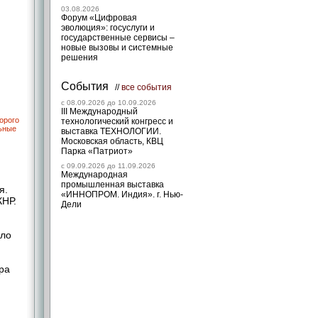
03.08.2026
Форум «Цифровая
эволюция»: госуслуги и
государственные сервисы –
новые вызовы и системные
решения
События
//
все события
c 08.09.2026 до 10.09.2026
III Международный
орого
технологический конгресс и
льные
выставка ТЕХНОЛОГИИ.
Московская область, КВЦ
Парка «Патриот»
c 09.09.2026 до 11.09.2026
Международная
промышленная выставка
я.
«ИННОПРОМ. Индия». г. Нью-
КНР.
Дели
сло
ра