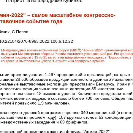
"Патриот" и на аэродроме Кубинка.
мия-2022" – самое масштабное конгрессно-
тавочное событие года
боких, С.Попов
10.22184/2070-8963.2022.106.6.12.22
Международный военно-технический форум (МВТФ) "Армия-2022", организатором кот
выступает Министерство обороны России, состоялся уже в восьмой раз. Его центра
события проходили с 15 по 21 августа на традиционных площадках в Подмосковье: в
конгрессно-выставочном центре "Патриот" и на аэродроме Кубинка.
ытии приняли участие 1 497 предприятий и организаций, которые
тавили 28 536 образцов продукции военного и двойного назначени
ональные выставочные экспозиции представили Беларусь, Иран и 
м посетили официальные военные делегации 85 иностранных
арств, в том числе 18 высокого уровня. Количество представителей
бежных военных ведомств составило более 700 человек. Общее чи
ителей превысило 1,9 млн человек.
мках научно-деловой программы прошло 340 мероприятий (в полто
больше чем в прошлом году): 187 круглых столов, 52 конференции,
ежведомственных заседания и 69 брифингов.
ржественной церемонии открытия форума "Армия-2022"