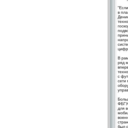
"Есл
в пла
Дени
техно
госко
подво
прини
напр
систе
цифр
В ра
ряд 
впер
техно
с фу
сети 
обору
упра
Боль
ФБГУ
для в
моби
воен
стра
был 