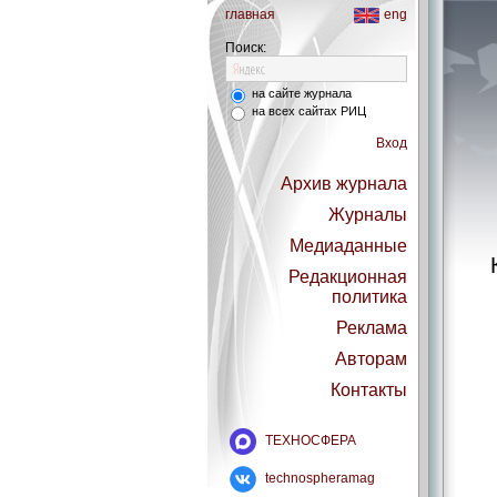
главная
eng
Поиск:
на сайте журнала
на всех сайтах РИЦ
Вход
Архив журнала
Журналы
Медиаданные
Редакционная
политика
Реклама
Авторам
Контакты
ТЕХНОСФЕРА
technospheramag