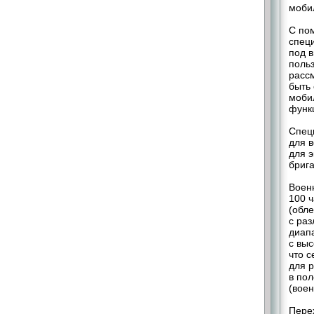
моби
С по
спец
под в
поль
рассм
быть 
мобил
функц
Спец
для 
для 
брига
Воен
100 
(обл
с ра
диап
с выс
что с
для р
в пол
(воен
Пере