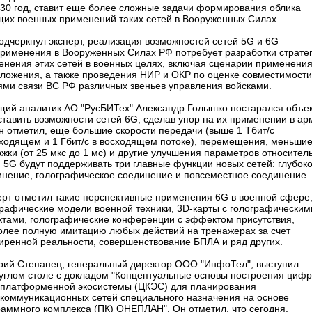
030 год, ставит еще более сложные задачи формирования облика
щих военных применений таких сетей в Вооруженных Силах.
одчеркнул эксперт, реализация возможностей сетей 5G и 6G
применения в Вооруженных Силах РФ потребует разработки страте
енения этих сетей в военных целях, включая сценарии применени
иложения, а также проведения НИР и ОКР по оценке совместимости
тями связи ВС РФ различных звеньев управления войсками.
щий аналитик АО "РусБИТех" Александр Голышко постарался объе
тавить возможности сетей 6G, сделав упор на их применении в ар
н отметил, еще большие скорости передачи (выше 1 Тбит/с
сходящем и 1 Гбит/с в восходящем потоке), перемещения, меньши
жки (от 25 мкс до 1 мс) и другие улучшения параметров относител
 5G будут поддерживать три главные функции новых сетей: глубок
инение, голографическое соединение и повсеместное соединение.
ерт отметил такие перспективные применения 6G в военной сфере,
графические модели военной техники, 3D-карты с голографическим
ктами, голографические конференции с эффектом присутствия,
олее полную имитацию любых действий на тренажерах за счет
иренной реальности, совершенствование БПЛА и ряд других.
рий Степанец, генеральный директор ООО "ИнфоТел", выступил
руглом столе с докладом "Концептуальные основы построения циф
сплатформенной экосистемы (ЦКЭС) для планирования
коммуникационных сетей специального назначения на основе
раммного комплекса (ПК) ОНЕПЛАН". Он отметил, что сегодня,