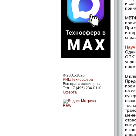
и соп
прин
МВТФ
произ
При 
инте
спра
Науч
Одни
ОПК"
упра
пром
© 2001-2026
В пл
РИЦ Техносфера
Пред
Все права защищены
пром
Тел. +7 (495) 234-0110
на с
Оферта
суве
осво
тесн
R&W
тран
мене
отра
выпу
и ко
аппа