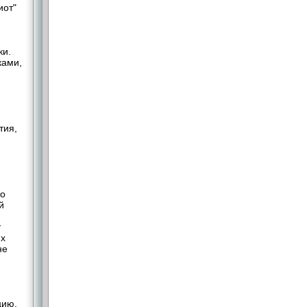
иот"
ки.
ками,
я
тия,
то
й
т
их
не
цию.