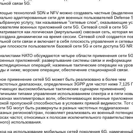
льной связи 5G.
мощью технологий SDN и NFV можно создавать частные (выделенн
иально адаптированные сети для военных пользователей Defense S
ыбранную услугу, так называемые "сетевые слои", оказывающие ус
зователям военных приложений сети 5G. Сетевой слой в сети 5G
атривается как логическая (виртуальная) сквозная сеть, которая м
создана динамически на время сессии. Сетевой слой создается по
ьной сети связи и включает в себя плоскость управления и сетевы
ии плоскости пользователя базовой сети 5G и сети доступа 5G NR
иалистами НАТО обсуждаются четыре области применения сети 5
военных приложений: развертывание системы связи и информации
экспедиционных операций; наземные тактические операции на уро
ды и ниже; морские операции; обеспечение стацио­нарной связи.
ное применение сетей 5G может быть реализовано в более чем
частотных диапазонах, определенных 3GPP для частот ниже 7,125 
егчающих высокомобильные тактические сценарии применения)
зличными типами управления использованием спектра и в пяти нов
азонах миллиметровых волн, обеспечивающих военные приложени
окой пропускной способностью в условиях прямой видимости. Тот 
ети 5G могут быть развернуты в разных частотных поддиапазонах
азных регионов/стран, позволяет реализовать их военный потенци
осах частот, относимых к полосам исключительного правительстве
ного) использования.
ход на использование мобильных сетей поколения 6G, намеченны