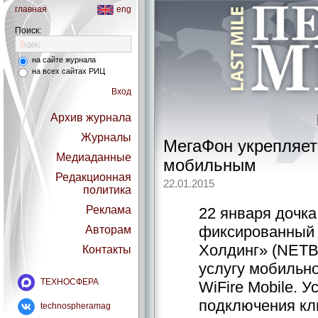
главная
eng
Поиск:
на сайте журнала
на всех сайтах РИЦ
Вход
Архив журнала
Журналы
МегаФон укрепляет
Медиаданные
мобильным
Редакционная
22.01.2015
политика
Реклама
22 января дочк
фиксированный 
Авторам
Холдинг» (NETB
Контакты
услугу мобильно
ТЕХНОСФЕРА
WiFire Mobile. У
подключения кл
technospheramag