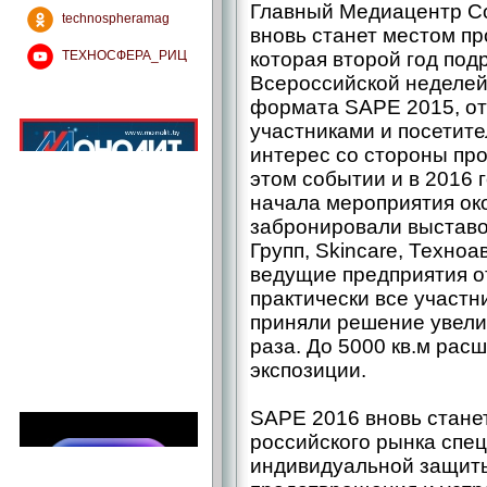
Главный Медиацентр Соч
technospheramag
вновь станет местом п
ТЕХНОСФЕРА_РИЦ
которая второй год под
Всероссийской неделей
формата SAPE 2015, от
участниками и посетит
интерес со стороны пр
этом событии и в 2016 г
начала мероприятия ок
забронировали выставо
Групп, Skincare, Техноа
ведущие предприятия от
практически все участ
приняли решение увели
раза. До 5000 кв.м рас
экспозиции.
SAPE 2016 вновь стане
российского рынка спе
индивидуальной защиты