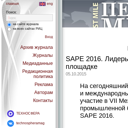
главная
eng
Поиск:
на сайте журнала
на всех сайтах РИЦ
Вход
Архив журнала
Журналы
SAPE 2016. Лидеры
Медиаданные
площадке
Редакционная
05.10.2015
политика
Реклама
На сегодняшний
и международны
Авторам
участие в VII М
Контакты
промышленной б
ТЕХНОСФЕРА
SAPE 2016.
technospheramag