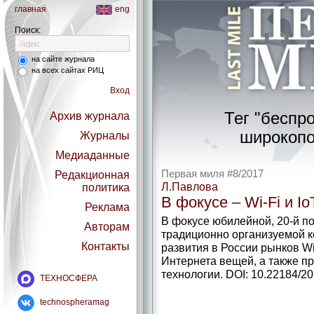
главная
eng
Поиск:
на сайте журнала
на всех сайтах РИЦ
Вход
Тег "беспр
Архив журнала
широкопо
Журналы
Медиаданные
Первая миля #8/2017
Редакционная
Л.Павлова
политика
В фокусе – Wi-Fi и Io
Реклама
В фокусе юбилейной, 20-й п
Авторам
традиционно организуемой 
Контакты
развития в России рынков W
Интернета вещей, а также п
технологии. DOI: 10.22184/20
ТЕХНОСФЕРА
technospheramag