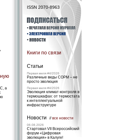
ISSN 2070-8963
"
Книги по связи
Статьи
Первая миля #4/2026
тную
Различные виды СОРМ – не
просто эволюция
С, а
Первая миля #4/2026
Эволюция климат-контроля в
х
термошкафах: от термостата
ию
к интеллектуальной
инфраструктуре
Новости
//
все новости
06.08.2026
Стартовал VII Всероссийский
форум «Цифровая
эволюция» в Калуге!