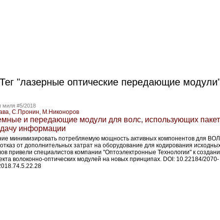
Тег "лазерные оптические передающие модули
 миля #5/2018
ава, С.Пронин, М.Никоноров
мные и передающие модули для волс, использующих паке
дачу информации
ие минимизировать потребляемую мощность активных компонентов для ВОЛ
 отказ от дополнительных затрат на оборудование для кодирования исходны
лов привели специалистов компании "Оптоэлектронные Технологии" к создан
екта волоконно-оптических модулей на новых принципах. DOI: 10.22184/2070-
018.74.5.22.28