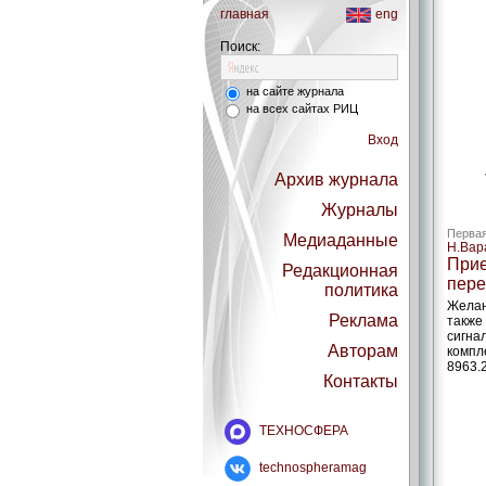
главная
eng
Поиск:
на сайте журнала
на всех сайтах РИЦ
Вход
Архив журнала
Журналы
Первая
Медиаданные
Н.Вар
Прие
Редакционная
пере
политика
Желан
Реклама
также
сигна
Авторам
компл
8963.2
Контакты
ТЕХНОСФЕРА
technospheramag