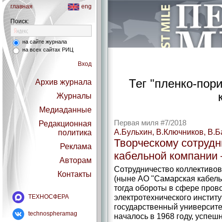
главная
eng
Поиск:
на сайте журнала
на всех сайтах РИЦ
Вход
Тег "пленко-пор
Архив журнала
Журналы
Медиаданные
Первая миля #7/2018
Редакционная
А.Бульхин, В.Ключников, В.Б
политика
Творческому сотрудн
Реклама
кабельной компании 
Авторам
Сотрудничество коллективов
Контакты
(ныне АО "Самарская кабель
тогда обороты в сфере пров
электротехнического институ
ТЕХНОСФЕРА
государственный университе
technospheramag
началось в 1968 году, успе