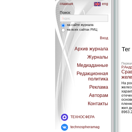
главная
eng
Поиск:
на сайте журнала
на всех сайтах РИЦ
Вход
Тег
Архив журнала
Журналы
Первая
Медиаданные
Р.Анд
Срав
Редакционная
желе
политика
На ро
Реклама
желез
харак
Авторам
отече
основ
Контакты
пленк
жил ди
8963.2
ТЕХНОСФЕРА
technospheramag