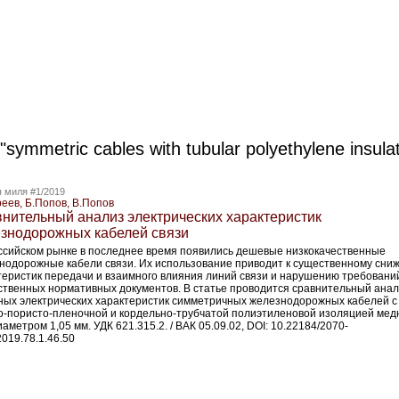
 "symmetric cables with tubular polyethylene insulat
 миля #1/2019
реев, Б.Попов, В.Попов
нительный анализ электрических характеристик
знодорожных кабелей связи
ссийском рынке в последнее время появились дешевые низкокачественные
нодорожные кабели связи. Их использование приводит к существенному сни
теристик передачи и взаимного влияния линий связи и нарушению требовани
ственных нормативных документов. В статье проводится сравнительный ана
ных электрических характеристик симметричных железнодорожных кабелей с
о-пористо-пленочной и кордельно-трубчатой полиэтиленовой изоляцией мед
аметром 1,05 мм. УДК 621.315.2. / ВАК 05.09.02, DOI: 10.22184/2070-
019.78.1.46.50