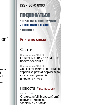
ISSN 2070-8963
ion"
Книги по связи
Статьи
Первая миля #4/2026
Различные виды СОРМ – не
просто эволюция
Первая миля #4/2026
Эволюция климат-контроля в
жению
термошкафах: от термостата
й
к интеллектуальной
лиз
инфраструктуре
ных
Новости
//
все новости
06.08.2026
Стартовал VII Всероссийский
форум «Цифровая
эволюция» в Калуге!