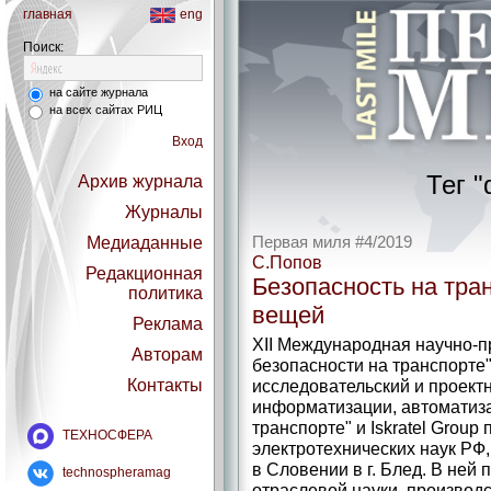
главная
eng
Поиск:
на сайте журнала
на всех сайтах РИЦ
Вход
Тег "d
Архив журнала
Журналы
Медиаданные
Первая миля #4/2019
С.Попов
Редакционная
Безопасность на тра
политика
вещей
Реклама
XII Международная научно-
Авторам
безопасности на транспорте
Контакты
исследовательский и проектн
информатизации, автоматиз
транспорте" и Iskratel Group
ТЕХНОСФЕРА
электротехнических наук РФ,
в Словении в г. Блед. В ней
technospheramag
отраслевой науки, производ