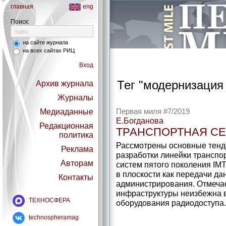
главная
eng
Поиск:
на сайте журнала
на всех сайтах РИЦ
Вход
Тег "модернизация 
Архив журнала
Журналы
Медиаданные
Первая миля #7/2019
Е.Богданова
Редакционная
ТРАНСПОРТНАЯ СЕТ
политика
Рассмотрены основные тенде
Реклама
разработки линейки транспо
Авторам
систем пятого поколения IM
в плоскости как передачи да
Контакты
администрирования. Отмечае
инфраструктуры неизбежна 
ТЕХНОСФЕРА
оборудования радиодоступа.
technospheramag