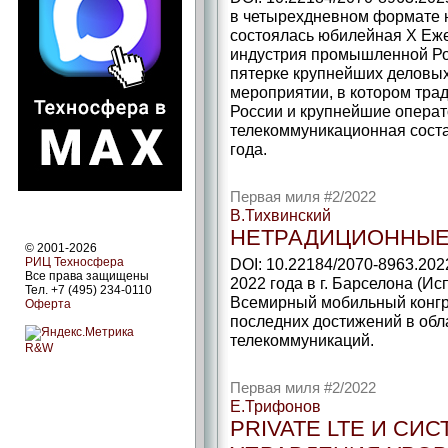
в четырехдневном формате 
состоялась юбилейная X Еж
индустрия промышленной Ро
пятерке крупнейших деловых
мероприятии, в котором тра
России и крупнейшие операт
телекоммуникационная соста
года.
Первая миля #2/2022
В.Тихвинский
НЕТРАДИЦИОННЫЕ 
© 2001-2026
РИЦ Техносфера
DOI: 10.22184/2070-8963.202
Все права защищены
2022 года в г. Барселона (И
Тел. +7 (495) 234-0110
Всемирный мобильный конгр
Оферта
последних достижений в обла
телекоммуникаций.
R&W
Первая миля #2/2022
Е.Трифонов
PRIVATE LTE И СИ