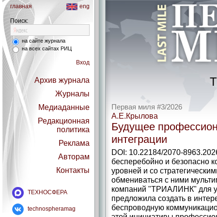
главная
eng
Поиск:
на сайте журнала
на всех сайтах РИЦ
Вход
Т
Архив журнала
Журналы
Медиаданные
Первая миля #3/2026
А.Е.Крылова
Редакционная
Будущее профессион
политика
интеграции
Реклама
DOI: 10.22184/2070-8963.202
Авторам
бесперебойно и безопасно к
Контакты
уровней и со стратегическим
обмениваться с ними мульт
компаний "ТРИАЛИНК" для у
ТЕХНОСФЕРА
предложила создать в интер
беспроводную коммуникацио
technospheramag
этой инициативы профессион