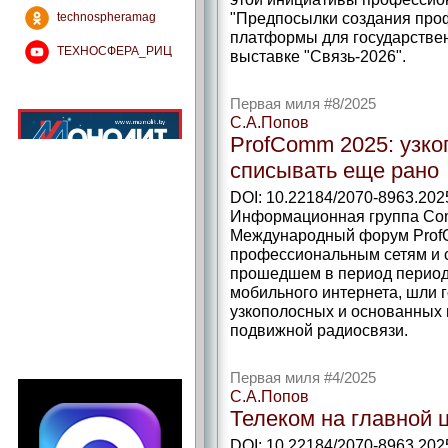
"Предпосылки создания про
technospheramag
платформы для государствен
ТЕХНОСФЕРА_РИЦ
выставке "Связь-2026".
Первая миля #8/2025
С.А.Попов
ProfСomm 2025: узк
списывать еще рано
DOI: 10.22184/2070-8963.202
Информационная группа Com
Международный форум Prof
профессиональным сетям и с
прошедшем в период период
мобильного интернета, шли 
узкополосных и основанных
подвижной радиосвязи.
Первая миля #4/2025
С.А.Попов
Телеком на главной
DOI: 10.22184/2070-8963.202