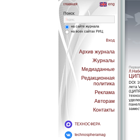
главная
eng
Поиск:
на сайте журнала
на всех сайтах РИЦ
Вход
Архив журнала
Журналы
Первая
Медиаданные
Л.Наб
ЦИП
Редакционная
DOI: 
политика
лета 
(ЦИПР
Реклама
техно
уделе
Авторам
панел
замес
Контакты
ТЕХНОСФЕРА
technospheramag