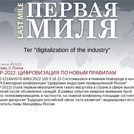
Тег "digitalization of the industry"
 миля #5/2022
оких, С.Попов
Р-2022: ЦИФРОВИЗАЦИЯ ПО НОВЫМ ПРАВИЛАМ
10.22184/2070-8963.2022.105.5.16.23 Состоявшаяся в Нижнем Новгороде в на
VII Ежегодная конференция "Цифровая индустрия промышленной России"
-2022) стала первым мероприятием такого масштаба в стране в сфере высок
логий после объявления санкций. В рамках события немалое внимание было
но телекоммуникациям, в частности, на главной конференц-площадке состоя
ьная дискуссия "Будущее российской связи: пути развития", модерировал кот
титель главы Минцифры России.