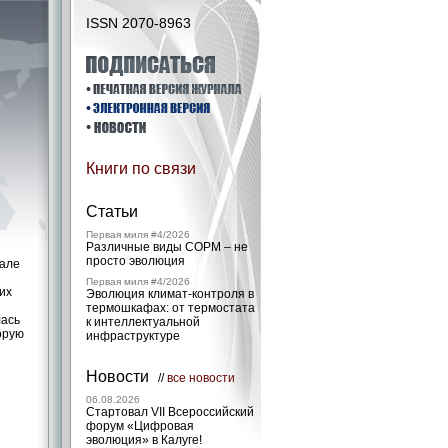
ISSN 2070-8963
Книги по связи
Статьи
Первая миля #4/2026
Различные виды СОРМ – не
просто эволюция
чале
Первая миля #4/2026
их
Эволюция климат-контроля в
термошкафах: от термостата
лась
к интеллектуальной
орую
инфраструктуре
Новости
//
все новости
06.08.2026
Стартовал VII Всероссийский
форум «Цифровая
эволюция» в Калуге!