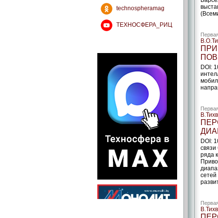
Барсе
выста
technospheramag
(Всем
ТЕХНОСФЕРА_РИЦ
Первая
В.О.Т
ПРИ
ПОВ
DOI: 
интел
мобил
напра
Первая
В.Тих
ПЕР
ДИА
DOI: 
связи
ряда 
Приво
диапа
сетей
разви
Первая
В.Тих
ПЕР