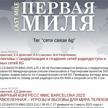
Тег "сети связи 6g"
 миля #1/2025
ихвинский, Е.Е.Девяткин, А.A.Савочкин, М.И.Недобежкин
пективы стандартизации и создания сетей радиодоступа и
ных сетей 6G
10.22184/2070-8963.2025.125.1.40.48 Рассматриваются вопросы стандартизац
 связи 6G Международным союзом электросвязи и Партнерским проектом 3GP
тавлен график работы по стандартизации сетей 6G. Приведены взгляды вен
ледователей по облику сетей радиодоступа 6G RAN и опорной сети 6G Core.
 миля #2/2023
хвинский, Е.Е.Девяткин
МИРНЫЙ КОНГРЕСС MWC BARCELONA 2023:
АВСЕЛЕННАЯ – УГРОЗЫ И ВЫЗОВЫ ДЛЯ МИРА ТЕЛЕКО
0.22184/2070-8963.2023.110.2.38.45 С 27 февраля по 2 марта 2023 года в г.