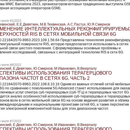
лона (Испания) в очередной раз прошел Всемирный мобильный конгресс и
вка MWC Barcelona 2023, организатором которых традиционно выступила G
ирная ассоциация операторов GSM).
 миля #1/2023
ихвинский, Е.Е.Девяткин, М.В.Тихвинская, А.С.Пастух, Ю.Я.Смирнов
МЕНЕНИЕ ИНТЕЛЛЕКТУАЛЬНЫХ РЕКОНФИГУРИРУЕМЫ
ЕРХНОСТЕЙ RIS В СЕТЯХ МОБИЛЬНОЙ СВЯЗИ 6G
10.22184/2070-8963.2023.109.1.56.64 Представлена технология реконфигурир
лектуальной поверхности RIS, которую предполагается использовать в сетях
ьной связи шестого поколения. Сформулированы основные проблемы и
вления исследований, связанных с интеграцией технологии RIS в сети 6G.
 миля #8/2022
винский, Е.Девяткин, Ю.Смирнов, М.Иванкович, В.Веерпалу
СПЕКТИВЫ ИСПОЛЬЗОВАНИЯ ТЕРАГЕРЦОВОГО
ПАЗОНА ЧАСТОТ В СЕТЯХ 6G. ЧАСТЬ 2
10.22184/2070-8963.2022.108.8.10.16 Одним из важных отличий сетей мобильн
 6G по сравнению с поколением 5G Advanced станет использование для оказ
ключевых услуг спектра суб-терагерцовых (суб-ТГц) и терагерцовых частот 6G.
дится анализ особенностей использования суб-терагерцовых и терагерцовы
зонов волн в сетях мобильной связи 6G на основе видения развития и облика
 международными и национальными проектами сетей 6G, а также перспектив
тия электронной компонентной базы для этих диапазонов частот.
 миля #7/2022
винский, Е.Девяткин, Ю.Смирнов, М.Иванкович, В.Веерпалу
СПЕКТИВЫ ИСПОЛЬЗОВАНИЯ ТЕРАГЕРЦОВОГО