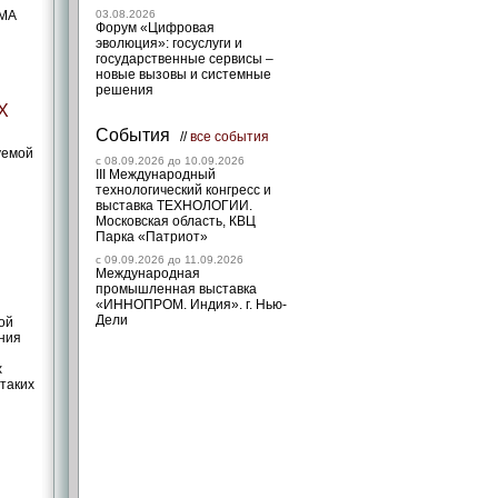
SMA
03.08.2026
Форум «Цифровая
эволюция»: госуслуги и
государственные сервисы –
новые вызовы и системные
решения
Х
События
//
все события
уемой
c 08.09.2026 до 10.09.2026
III Международный
технологический конгресс и
выставка ТЕХНОЛОГИИ.
Московская область, КВЦ
Парка «Патриот»
c 09.09.2026 до 11.09.2026
Международная
промышленная выставка
«ИННОПРОМ. Индия». г. Нью-
Дели
ой
ания
х
 таких