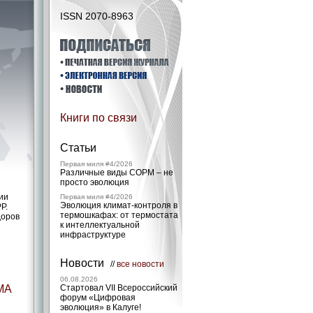
ISSN 2070-8963
Книги по связи
Статьи
Первая миля #4/2026
Различные виды СОРМ – не
просто эволюция
ии
Первая миля #4/2026
Эволюция климат-контроля в
P.
термошкафах: от термостата
доров
к интеллектуальной
инфраструктуре
Новости
//
все новости
06.08.2026
МА
Стартовал VII Всероссийский
форум «Цифровая
эволюция» в Калуге!