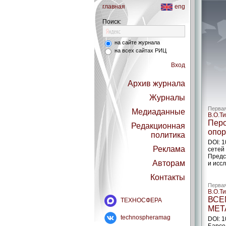
главная
eng
Поиск:
на сайте журнала
на всех сайтах РИЦ
Вход
Архив журнала
Журналы
Первая
Медиаданные
В.О.Т
Перс
Редакционная
опор
политика
DOI: 
Реклама
сетей
Предс
Авторам
и исс
Контакты
Первая
В.О.Ти
ВСЕ
ТЕХНОСФЕРА
МЕТ
technospheramag
DOI: 1