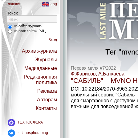
главная
eng
Поиск:
на сайте журнала
на всех сайтах РИЦ
Вход
Тег "mvn
Архив журнала
Журналы
Медиаданные
Первая миля #7/2022
Ф.Фарисов, А.Баткаева
Редакционная
"САБИЛЬ" – MVNO 
политика
DOI: 10.22184/2070-8963.20
Реклама
мобильный сервис "Сабиль" 
Авторам
для смартфонов с доступом 
важным для повседневной ж
Контакты
ТЕХНОСФЕРА
technospheramag