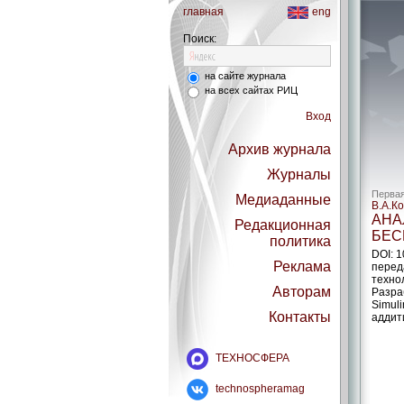
главная
eng
Поиск:
на сайте журнала
на всех сайтах РИЦ
Вход
Архив журнала
Журналы
Первая
Медиаданные
В.А.К
АНА
Редакционная
БЕС
политика
DOI: 
Реклама
перед
техно
Авторам
Разра
Simul
Контакты
аддит
ТЕХНОСФЕРА
technospheramag