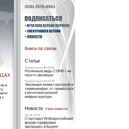
ISSN 2070-8963
Книги по связи
Статьи
Первая миля #4/2026
Различные виды СОРМ – не
11AX
просто эволюция
й
Первая миля #4/2026
Эволюция климат-контроля в
тик и
термошкафах: от термостата
та.
к интеллектуальной
акете
инфраструктуре
а с
Новости
//
все новости
06.08.2026
Стартовал VII Всероссийский
форум «Цифровая
эволюция» в Калуге!