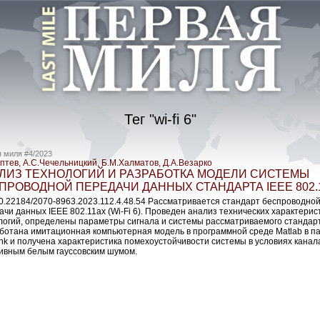
Тег "wi-fi 6"
 миля #4/2023
оптев, А.С.Чечельницкий, Б.М.Халматов, Д.А.Везарко
ЛИЗ ТЕХНОЛОГИЙ И РАЗРАБОТКА МОДЕЛИ СИСТЕМЫ
ПРОВОДНОЙ ПЕРЕДАЧИ ДАННЫХ СТАНДАРТА IEEE 802.
10.22184/2070-8963.2023.112.4.48.54 Рассматривается стандарт беспроводно
ачи данных IEEE 802.11ax (Wi-Fi 6). Проведен анализ технических характерис
логий, определены параметры сигнала и системы рассматриваемого стандар
ботана имитационная компьютерная модель в программной среде Matlab в п
ink и получена характеристика помехоустойчивости системы в условиях канал
ивным белым гауссовским шумом.