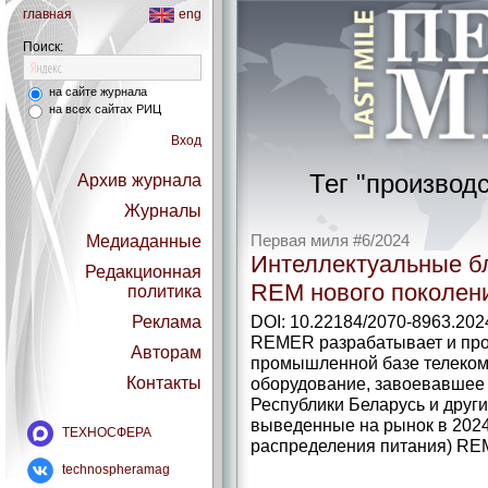
главная
eng
Поиск:
на сайте журнала
на всех сайтах РИЦ
Вход
Тег "производ
Архив журнала
Журналы
Медиаданные
Первая миля #6/2024
Интеллектуальные б
Редакционная
REM нового поколен
политика
DOI: 10.22184/2070-8963.202
Реклама
REMER разрабатывает и про
Авторам
промышленной базе телеком
Контакты
оборудование, завоевавшее 
Республики Беларусь и друг
выведенные на рынок в 2024
ТЕХНОСФЕРА
распределения питания) REM
technospheramag