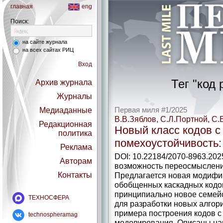
главная
eng
Поиск:
на сайте журнала
на всех сайтах РИЦ
Вход
Тег "код
Архив журнала
Журналы
Медиаданные
Первая миля #1/2025
В.В.Зяблов, С.Л.Портной, С.
Редакционная
Новый класс кодов с
политика
помехоустойчивость:
Реклама
DOI: 10.22184/2070-8963.202
Авторам
возможность переосмыслени
Контакты
Предлагается новая модифи
обобщенных каскадных кодов
принципиально новое семейс
ТЕХНОСФЕРА
для разработки новых алгор
примера построения кодов с
technospheramag
моделирования. Описаны на