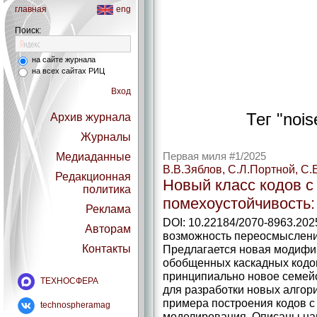
главная
eng
Поиск:
на сайте журнала
на всех сайтах РИЦ
Вход
Тег "noi
Архив журнала
Журналы
Медиаданные
Первая миля #1/2025
В.В.Зяблов, С.Л.Портной, С.
Редакционная
Новый класс кодов с
политика
помехоустойчивость:
Реклама
DOI: 10.22184/2070-8963.202
Авторам
возможность переосмыслени
Контакты
Предлагается новая модифи
обобщенных каскадных кодов
принципиально новое семейс
ТЕХНОСФЕРА
для разработки новых алгор
примера построения кодов с
technospheramag
моделирования. Описаны на