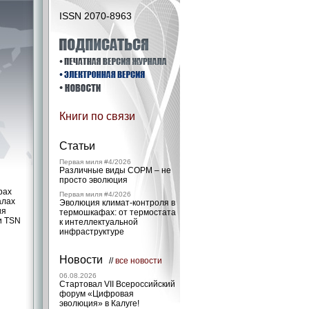
ISSN 2070-8963
Книги по связи
Статьи
Первая миля #4/2026
Различные виды СОРМ – не
просто эволюция
рах
Первая миля #4/2026
алах
Эволюция климат-контроля в
ия
термошкафах: от термостата
и TSN
к интеллектуальной
инфраструктуре
Новости
//
все новости
06.08.2026
Стартовал VII Всероссийский
форум «Цифровая
эволюция» в Калуге!