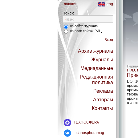
главная
eng
Поиск:
на сайте журнала
на всех сайтах РИЦ
Вход
Архив журнала
Журналы
Первая
Медиаданные
Н.Л.С
Прим
Редакционная
DOI: 
политика
промы
промы
Реклама
техно
произ
Авторам
в час
Контакты
ТЕХНОСФЕРА
technospheramag