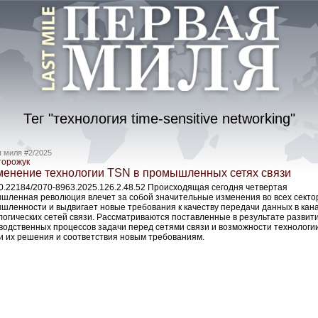
Тег "технология time-sensitive networking"
 миля #2/2025
торожук
енение технологии TSN в промышленных сетях связи
10.22184/2070-8963.2025.126.2.48.52 Происходящая сегодня четвертая
шленная революция влечет за собой значительные изменения во всех секто
шленности и выдвигает новые требования к качеству передачи данных в кан
логических сетей связи. Рассматриваются поставленные в результате развит
водственных процессов задачи перед сетями связи и возможности технологи
ти их решения и соответствия новым требованиям.