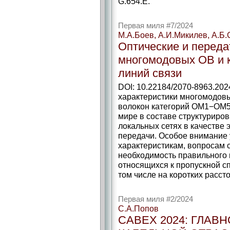
G.654.E.
Первая миля #7/2024
М.А.Боев, А.И.Микилев, А.Б
Оптические и переда
многомодовых ОВ и 
линий связи
DOI: 10.22184/2070-8963.202
характеристики многомодов
волокон категорий ОМ1−ОМ5
мире в составе структуриро
локальных сетях в качестве
передачи. Особое внимание 
характеристикам, вопросам 
необходимость правильного 
относящихся к пропускной с
том числе на коротких расст
Первая миля #2/2024
С.А.Попов
CABEX 2024: ГЛАВ