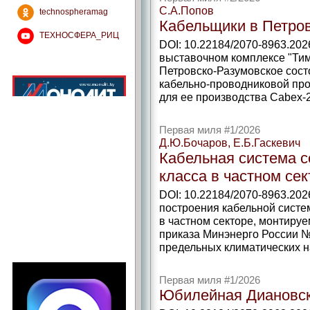
С.А.Попов
technospheramag
Кабельщики в Петро
ТЕХНОСФЕРА_РИЦ
DOI: 10.22184/2070-8963.202
выставочном комплексе "Тим
Петровско-Разумовское сост
кабельно-проводниковой про
для ее производства Cabex-
Первая миля #1/2026
Д.Ю.Бочаров, Е.Б.Гаскевич
Кабельная система с
класса в частном сек
DOI: 10.22184/2070-8963.20
построения кабельной систе
в частном секторе, монтируе
приказа Минэнерго России №
предельных климатических н
Первая миля #1/2026
Юбилейная Диановс