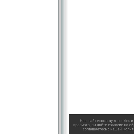
Наш сайт использует cookies 
просмотр, вы даёте согласие на о
соглашаетесь с нашей
Полит