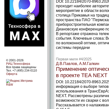
DOI: 10.22184/2070-8963.2026
проходит наиболее авторите
мероприятие в области волок
столица Прикамья на традиц
пространства ПАО "Пермска
приборостроительная компа
Диановскую конференцию по 
В репортаже отражена теле
события. Ключевые слова: 
по волоконной оптике, оптич
системы передачи
Первая миля #4/2025
© 2001-2026
Д.В.Павлов, А.М.Галкин
РИЦ Техносфера
Все права защищены
Применение оптическ
Тел. +7 (495) 234-0110
Оферта
в проекте TEA NEXT
DOI: 10.22184/2070-8963.202
R&W
информация о выборе типов 
использования в ТрансЕврАз
NEXT. Рассмотрены различны
возможности их сварки с вол
Рассказывается о налаживан