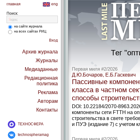
главная
eng
Поиск:
на сайте журнала
на всех сайтах РИЦ
Вход
Тег "оп
Архив журнала
Журналы
Медиаданные
Первая миля #2/2026
Д.Ю.Бочаров, Е.Б.Гаскевич
Редакционная
Пассивные компонен
политика
класса в частном сек
Реклама
способы строительст
Авторам
DOI: 10.22184/2070-8963.20
Контакты
компоненты сети FTTH на оп
строительства в свете треб
и ПУЭ (издание 7) с учетом к
ТЕХНОСФЕРА
technospheramag
Первая миля #2/2026