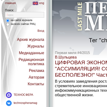
главная
eng
Поиск:
на сайте журнала
на всех сайтах РИЦ
Вход
Тег "c
Архив журнала
Журналы
Медиаданные
Первая миля #4/2015
В.Шульцева
Редакционная
ЦИФРОВАЯ ЭКОНОМ
политика
"АССИМИЛЯЦИЯ! 
Реклама
БЕСПОЛЕЗНО!" Част
Авторам
В условиях замедления роста
Контакты
стремительное инновационн
инфокоммуникационных техн
общественной жизни.
ТЕХНОСФЕРА
technospheramag