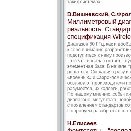
таких системах.
В.Вишневский, С.Фро
Миллиметровый диап
реальность. Стандарт
спецификация Wirel
Диапазон 60 ГГц, как и воо
к себе внимание разработчик
подступиться к нему произв
– отсутствовала соответст
элементная база. В начале т
решаться. Ситуация сразу из
«военных» и «аэрокосмическ
осваивают производители по
разумеется, их коллеги, раб
По нашему мнению, события в
диапазоне, могут стать нов
с появлением стандартов сот
Попробуем разобраться в эт
Н.Елисеев
Фемтосоты – "после