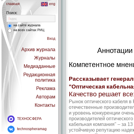
главная
eng
Поиск:
на сайте журнала
на всех сайтах РИЦ
Вход
Аннотации 
Архив журнала
Журналы
Компетентное мнен
Медиаданные
Редакционная
Рассказывает генера
политика
"Оптическая кабельна
Реклама
Качество решает все
Авторам
Рынок оптического кабеля в 
Контакты
отечественные производите
и уровень конкуренции очен
производителей оптического
ТЕХНОСФЕРА
кабельная компания" – за 13
technospheramag
устойчивую репутацию наде