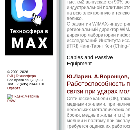
тыс. км2 выпускается 90% вс
индустриальной политики эт
на всю электронную и телек
велико.
О развитии WiMAX-индустрии
региональный директор WiM
директор лаборатории инфо
исследований Института исс
(ITRI) Чинг-Тарнг Кси (Ching-
Cables and Passive
Equipment
© 2001-2026
Ю.Ларин, А.Воронцов,
РИЦ Техносфера
Все права защищены
Работоспособность п
Тел. +7 (495) 234-0110
Оферта
связи при ударах мо
Оптические кабели (ОК), так
R&W
медными жилами, при наличи
нескольких металлических э
броня, медные жилы и т. п.)
молнии и поэтому при экспл
требуется оценка их работос