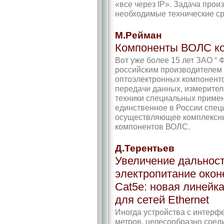
«все через IP». Задача прои
необходимые технические ср
М.Рейман
Компоненты ВОЛС ко
Вот уже более 15 лет ЗАО “
российским производителем
оптоэлектронных компоненто
передачи данных, измерител
техники специальных примен
единственное в России спец
осуществляющее комплексны
компонентов ВОЛС.
Д.Терентьев
Увеличение дальност
электропитание окон
Cat5e: новая линей
для сетей Ethernet
Иногда устройства с интерфе
метров, целесообразно соед