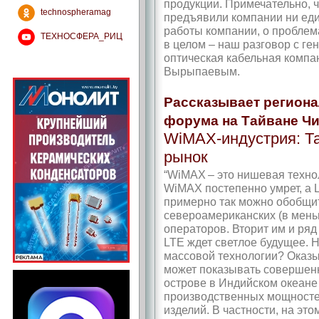
продукции. Примечательно, ч
technospheramag
предъявили компании ни еди
работы компании, о проблем
ТЕХНОСФЕРА_РИЦ
в целом – наш разговор с г
оптическая кабельная комп
Вырыпаевым.
Рассказывает регион
форума на Тайване Чи
WiMAX-индустрия: Т
рынок
“WiMAX – это нишевая техно
WiMAX постепенно умрет, а L
примерно так можно обобщи
североамериканских (в мень
операторов. Вторит им и ряд
LTE ждет светлое будущее. Н
массовой технологии? Оказы
может показывать совершенн
острове в Индийском океане
производственных мощносте
изделий. В частности, на эт