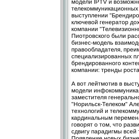
модели IPTV и возможн
телекоммуникационных 
выступлении "Брендиро
ключевой генератор до
компании "Телевизионн
Пиотровского были ра
бизнес-модель взаимод
правообладателя, преи
специализированных п
брендированного контен
компании: тренды роста
А вот лейтмотив в выст
модели инфокоммуникац
заместителя генеральн
"Норильск-Телеком" Але
технологий и телекомм
кардинальным перемен
говорят о том, что разв
сдвигу парадигмы всей
Появление новых бизн