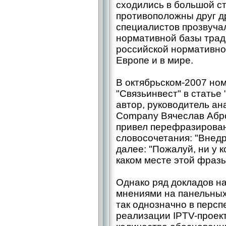
сходились в большой ст
противоположны друг д
специалистов прозвуча
нормативной базы трад
российской нормативно
Европе и в мире.
В октябрьском-2007 но
"Связьинвест" в статье 
автор, руководитель а
Company Вячеслав Аброс
привел перефразирован
словосочетания: "Внедр
далее: "Пожалуй, ни у к
каком месте этой фразы
Однако ряд докладов н
мнениями на панельных 
так однозначно в персп
реализации IPTV-проек