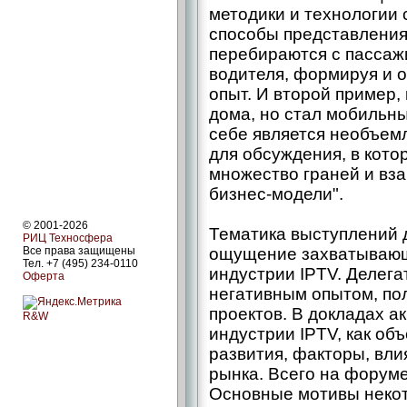
методики и технологии 
способы представления 
перебираются с пассаж
водителя, формируя и 
опыт. И второй пример,
дома, но стал мобильны
себе является необъем
для обсуждения, в кото
множество граней и вз
бизнес-модели".
© 2001-2026
Тематика выступлений 
РИЦ Техносфера
Все права защищены
ощущение захватывающ
Тел. +7 (495) 234-0110
индустрии IPTV. Делег
Оферта
негативным опытом, по
проектов. В докладах а
R&W
индустрии IPTV, как об
развития, факторы, вли
рынка. Всего на форум
Основные мотивы неко