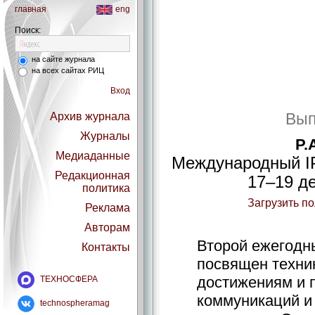
главная
eng
Поиск:
на сайте журнала
на всех сайтах РИЦ
Вход
Вып
Архив журнала
Журналы
Р.
Медиаданные
Международный I
Редакционная
17–19 де
политика
Загрузить п
Реклама
Авторам
Второй ежегодн
Контакты
посвящен техник
достижениям и 
ТЕХНОСФЕРА
коммуникаций и
technospheramag