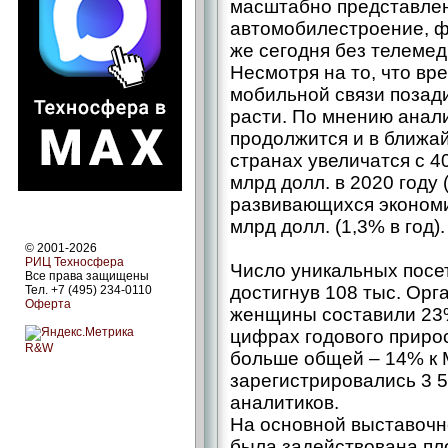
масштабно представлен
автомобилестроение, ф
же сегодня без телемед
Несмотря на то, что вр
мобильной связи позад
расти. По мнению анали
продолжится и в ближай
странах увеличатся с 4
млрд долл. в 2020 году (
развивающихся экономик
млрд долл. (1,3% в год).
© 2001-2026
РИЦ Техносфера
Число уникальных посе
Все права защищены
достигнув 108 тыс. Орг
Тел. +7 (495) 234-0110
Оферта
женщины составили 23%
цифрах годового приро
R&W
больше общей – 14% к
зарегистрировались 3 
аналитиков.
На основной выставочно
была задействована пло