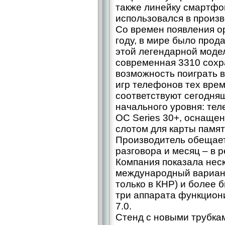
также линейку смартфо
использовался в произв
Со времен появления о
году, в мире было прод
этой легендарной моде
современная 3310 сохр
возможность поиграть в
игр телефонов тех вре
соответствуют сегодня
начального уровня: те
ОС Series 30+, оснаще
слотом для карты памят
Производитель обещает
разговора и месяц – в 
Компания показала нес
международный вариант 
только в КНР) и более б
три аппарата функцион
7.0.
Стенд с новыми трубкам