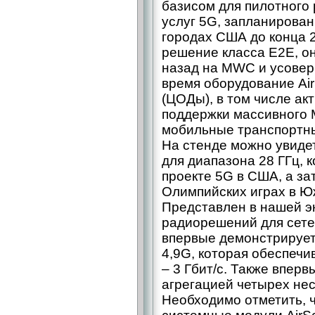
базисом для пилотного
услуг 5G, запланирован
городах США до конца 2
решение класса E2E, о
назад на MWC и усове
время оборудование Air
(ЦОДы), в том числе а
поддержки массивного 
мобильные транспортн
На стенде можно увиде
для диапазона 28 ГГц, 
проекте 5G в США, а за
Олимпийских играх в Юж
Представлен в нашей э
радиорешений для сете
впервые демонстрирует
4,9G, которая обеспечи
– 3 Гбит/с. Также впер
агрегацией четырех не
Необходимо отметить, 