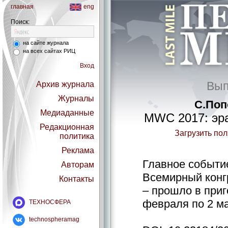
главная
eng
Поиск:
на сайте журнала
на всех сайтах РИЦ
Вход
Вып
Архив журнала
Журналы
С.Поп
Медиаданные
MWC 2017: эра
Редакционная
Загрузить по
политика
Реклама
Главное событи
Авторам
Всемирный конгр
Контакты
– прошло в приг
февраля по 2 ма
ТЕХНОСФЕРА
technospheramag