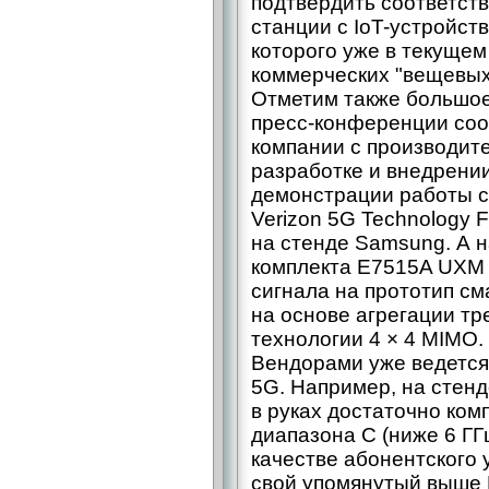
подтвердить соответст
станции с IoT-устройст
которого уже в текущем
коммерческих "вещевых
Отметим также большое
пресс-конференции соо
компании с производит
разработке и внедрении
демонстрации работы с
Verizon 5G Technology 
на стенде Samsung. А 
комплекта E7515A UXM 
сигнала на прототип см
на основе агрегации тр
технологии 4 × 4 MIMO.
Вендорами уже ведется
5G. Например, на стен
в руках достаточно ком
диапазона C (ниже 6 ГГ
качестве абонентского 
свой упомянутый выше 