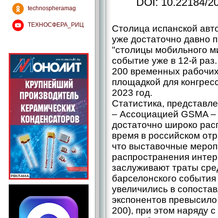
DOI: 10.22184/2
technospheramag
ТЕХНОСФЕРА_РИЦ
Столица испанской авт
уже достаточно давно 
"столицы мобильного м
событие уже в 12-й раз.
200 временных рабочих
площадкой для конгрес
2023 год.
Статистика, представл
– Ассоциацией GSMA – 
достаточно широко рас
время в российском от
что выставочные мероп
распространения интер
заслуживают траты сре
барселонского события 
увеличились в сопоста
экспонентов превысило 
200), при этом наряду 