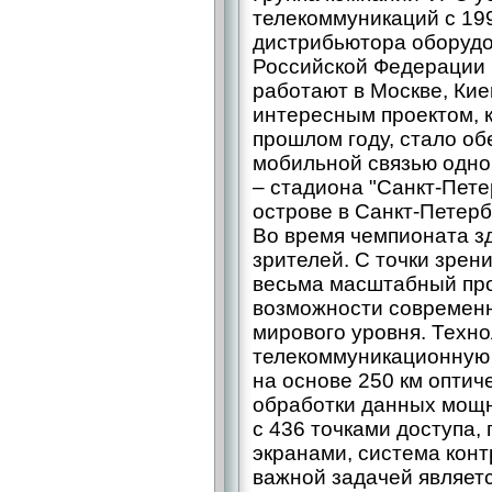
телекоммуникаций с 199
дистрибьютора оборуд
Российской Федерации 
работают в Москве, Кие
интересным проектом, 
прошлом году, стало о
мобильной связью одно
– стадиона "Санкт-Пете
острове в Санкт-Петерб
Во время чемпионата зд
зрителей. С точки зрен
весьма масштабный про
возможности современн
мирового уровня. Техн
телекоммуникационную 
на основе 250 км оптич
обработки данных мощно
с 436 точками доступа,
экранами, система конт
важной задачей являет