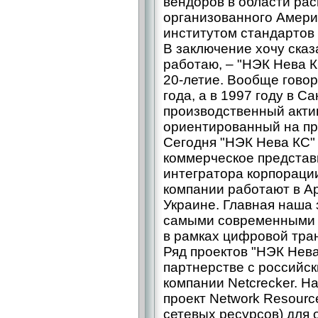
вендоров в области рас
организованного Амер
институтом стандартов 
В заключение хочу сказа
работаю, – "НЭК Нева К
20-летие. Вообще говор
года, а в 1997 году в С
производственный актив
ориентированный на пр
Сегодня "НЭК Нева КС"
коммерческое представ
интегратора корпораци
компании работают в Ар
Украине. Главная наша
самыми современными 
в рамках цифровой тра
Ряд проектов "НЭК Нева
партнерстве с российс
компании Netсrecker. Н
проект Network Resourc
сетевых ресурсов) для 