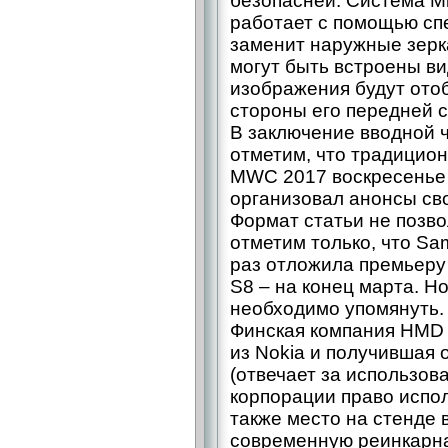
безопасней. Система Mi
работает с помощью сп
заменит наружные зерк
могут быть встроены в
изображения будут ото
стороны его передней с
В заключение вводной 
отметим, что традицио
MWC 2017 воскресенье
организовал анонсы св
Формат статьи не позвол
отметим только, что Sa
раз отложила премьеру
S8 – на конец марта. Но
необходимо упомянуть.
Финская компания HMD 
из Nokia и получившая 
(отвечает за использов
корпорации право испо
также место на стенде 
современную реинкарна