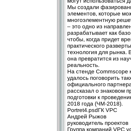
могут использоваться д
Мы создали фазированн
элементов, которые мо
многоэлементную реше
– это одно из направл
разрабатывает как базо
чтобы, когда придет вр
практического разверты
технология для рынка. 
она превратится из нау
реальность.
На стенде Commscope 
удалось поговорить так
официального партнера
рассказал о знаковом п
подготовки к проведен
2018 года (ЧМ-2018).
Portret4.psdГК VPC
Андрей Рыжов
руководитель проектов
Группа компаний VPC у