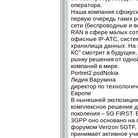
оператора.
Наша компания сфокуси
первую очередь таких 
сети (беспроводные и в
RAN в сфере малых сот
офисные IP-АТС, систе
хранилища данных. На 
КС" смотрит в будущее,
рынку решения от одно
компаний в мире.
Portret2.psdNokia
Лидия Варукина
директор по технологи
Европе
В нынешней экспозици
комплексное решение д
поколения – 5G FIRST. 
3GPP оно основано на 
форумом Verizon 5GTF, 
принимает активное уч