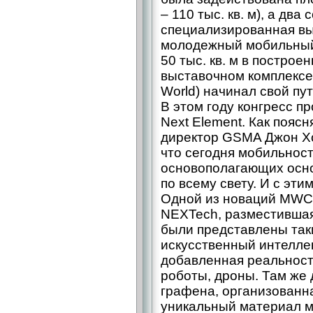
– 110 тыс. кв. м), а два
специализированная вы
молодежный мобильный
50 тыс. кв. м в построе
выставочном комплексе
World) начинал свой пут
В этом году конгресс п
Next Element. Как пояс
директор GSMA Джон Хо
что сегодня мобильност
основополагающих осн
по всему свету. И с эти
Одной из новаций MWC 
NEXTech, разместившая
были представлены так
искусственный интеллек
добавленная реальност
роботы, дроны. Там же 
графена, организованна
уникальный материал м