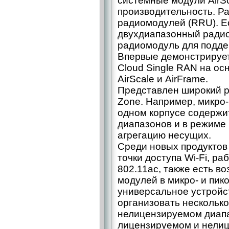
системные модули AirSc
производительность. Р
радиомодулей (RRU). Е
двухдиапазонный радио
радиомодуль для подде
Впервые демонстрирует
Cloud Single RAN на о
AirScale и AirFrame.
Представлен широкий р
Zone. Например, микро
одном корпусе содержи
диапазонов и в режиме
агрегацию несущих.
Среди новых продуктов
точки доступа Wi-Fi, р
802.11ac, также есть в
модулей в микро- и пик
универсальное устройс
организовать несколько
нелицензируемом диапаз
лицензируемом и нелиц