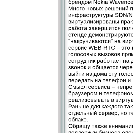
брендом Nokia Wavence
Много новых решений п
инфраструктуры SDN/NF
виртуализированы прак
работа завершится полн
стенде демонстрируютс
"накручиваются" на вир
сервис WEB-RTC – это
голосовых вызовов прям
сотрудник работает на 
звонок и общается чер
выйти из дома эту голо
передать на телефон и
Смысл сервиса – непр
браузером и телефоном
реализовывать в вирту
Раньше для каждого так
отдельный сервер, но т
облаке.
Обращу также внимани
поддержки бизнеса опер