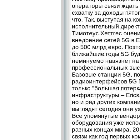
операторы связи ждать 
схватку за доходы пятог
что. Так, выступая на к
исполнительный директ
Тимотеус Хеттгес оцен
внедрение сетей 5G в Е
до 500 млрд евро. Поэт
ближайшие годы 5G буде
неминуемо навязнет на 
профессиональных выс
Базовые станции 5G, 
радиоинтерфейсов 5G 
только "большая пятерк
инфраструктуры – Erics
но и ряд других компан
выглядят сегодня они у
Все упомянутые вендор
оборудования уже испо
разных концах мира. 20
связи как год первых к