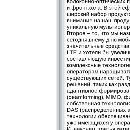
волоконно-оптических п
и фронтхола. В этой сф
широкий набор продукто
внимание на наш продук
уникальную мультиопер
Второе – то, что мы на
сегодняшнему дню моб
значительные средства
LTE и хотели бы увели
составляющую инвестиц
комплексные технолог
операторам наращивать
существующих сетей. Т
решений, таких как разде
адаптивное формирова
(beamforming), MIMO, ф
собственная технология
DAS (распределенных а
технологии обеспечива
уже имеющихся у опера
И, наконец, третья кат