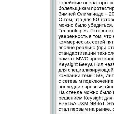
корейские операторы п
болельщикам протестиро
Зимней Олимпиаде – 20
О том, что для 5G гото
можно было убедиться, 
Technologies. Готовнос
уверенность в том, что
коммерческих сетей пят
вполне реально (при от
стандартизации техноло
рамках MWC пресс-кон
Keysight Бенуа Нил наз
для специализирующей
компании темы: 5G, Инт
с сетевым подключением
последние чрезвычайно
На стенде можно было 
решением Keysight для
E7515A UXM NB-IoT. Эт
стал первым на рынке,