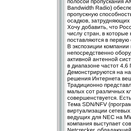
полосой пропускания AM
Bandwidth Radio) обес
пропускную способность
осадков, затрудняющих
Хочу добавить, что Рос
числу стран, в которые
поставляются в первую 
В экспозиции компании
непосредственно обору
активной антенной сис
в диапазоне частот 4,6
Демонстрируются на н
решения Интернета вещ
Традиционно представл
малых сот различных кл
совершенствуется. Есть
Тема SDN/NFV (програм
виртуализации сетевых
ведущих для NEC на MW
компания выступает сов
Netсrecker, обладающе