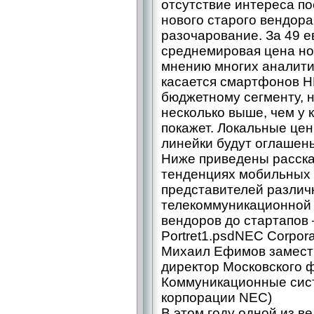
отсутствие интереса по
нового старого вендора
разочарование. За 49 е
среднемировая цена нов
мнению многих аналити
касается смартфонов HM
бюджетному сегменту, 
несколько выше, чем у 
покажет. Локальные цен
линейки будут оглашены
Ниже приведены расска
тенденциях мобильных 
представителей разли
телекоммуникационной 
вендоров до стартапов 
Portret1.psdNEC Corpora
Михаил Ефимов замести
директор Московского 
Коммуникационные сист
корпорации NEC)
В этом году одной из в