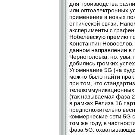
для производства разл
или оптоэлектронных ус
применение в новых по
оптической связи. Напо
эксперименты с графено
Нобелевскую премию по
Константин Новоселов.
данном направлении в 
Черноголовка, но, увы,
добились громких успех
Упоминание 5G (на худо
можно было найти практ
при том, что стандарти
телекоммуникационных 
(так называемая фаза 
в рамках Релиза 16 па
предположительно весн
коммерческие сети 5G с
том же году, в частнос
фаза 5G, охватывающа