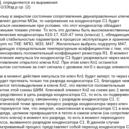
], определяется из выражения
1/10tзд.р.ср. (2)
ольку в закрытом состоянии сопротивление двунаправленных ключ
авляет десятки МОм, то напряжение на конденсаторе С1 будет
аться неизменным при условии, что этот конденсатор обладает
ожными токами утечки. То есть это должны быть высококачественны
ические конденсаторы К10-17, К10-47 типа (класса) 1, обладающи
кой стабильностью параметров в процессе эксплуатации и хранения
рупп по ТКЕ: МПО, М33, М47. Желательно выбрать подгруппу М47,
дающую отрицательным температурным коэффициентом с тем, чт
пенсировать положительный коэффициент резистора R1. В момент
пления импульса tги конденсатор С1 будет разряжаться через мал
тивление открытого ключа Кл2. При этом ключ Кл1 останется
рытом состоянии за счет сигнала с уровнем лог.0 с выхода элемент
ак в момент действия импульса tги ключ Кл1 будет заперт, то через
удет протекать только ток разряда конденсатора С1, благодаря че
ается тепловыделение в ключе Кл2, что является положительным
нтом этой схемы ШИМ. Ключевой элемент Кл2 на схеме рис.1 вкл
редственно в цепь разряда конденсатора С1, то есть он подверже
ходному процессу, связанному с разрядом конденсатора С1. С
етической точки зрения процесс разряда конденсатора через ключ
теризуется тем, что энергия, накопленная в конденсаторе С1 в мо
заряда, целиком превращается в тепло в самом ключе (на сопротив
того ключа) в момент его разряда, то есть в момент переходного
есса, вызванного разрядом конденсатора С1. В данном случае
матриваемый процесс представляет собой переход конденсатора 