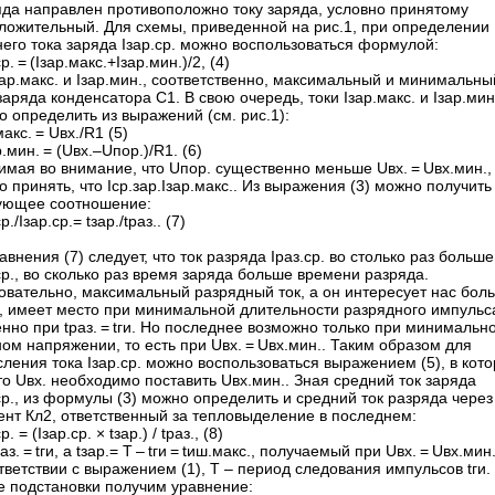
яда направлен противоположно току заряда, условно принятому
оложительный. Для схемы, приведенной на рис.1, при определении
его тока заряда Iзар.ср. можно воспользоваться формулой:
ср. = (Iзар.макс.+Iзар.мин.)/2, (4)
зар.макс. и Iзар.мин., соответственно, максимальный и минимальны
заряда конденсатора С1. В свою очередь, токи Iзар.макс. и Iзар.мин
 определить из выражений (см. рис.1):
макс. = Uвх./R1 (5)
р.мин. = (Uвх.–Uпор.)/R1. (6)
мая во внимание, что Uпор. существенно меньше Uвх. = Uвх.мин.,
 принять, что Iср.зар.Iзар.макс.. Из выражения (3) можно получить
ующее соотношение:
р./Iзар.ср.= tзар./tраз.. (7)
авнения (7) следует, что ток разряда Iраз.ср. во столько раз больше
ср., во сколько раз время заряда больше времени разряда.
овательно, максимальный разрядный ток, а он интересует нас бол
о, имеет место при минимальной длительности разрядного импульс
нно при tраз. = tги. Но последнее возможно только при минимальн
ом напряжении, то есть при Uвх. = Uвх.мин.. Таким образом для
ления тока Iзар.ср. можно воспользоваться выражением (5), в кот
о Uвх. необходимо поставить Uвх.мин.. Зная средний ток заряда
ср., из формулы (3) можно определить и средний ток разряда через
ент Кл2, ответственный за тепловыделение в последнем:
р. = (Iзар.ср. × tзар.) / tраз., (8)
раз. = tги, а tзар.= T – tги = tиш.макс., получаемый при Uвх. = Uвх.мин
тветствии с выражением (1), Т – период следования импульсов tги.
е подстановки получим уравнение: