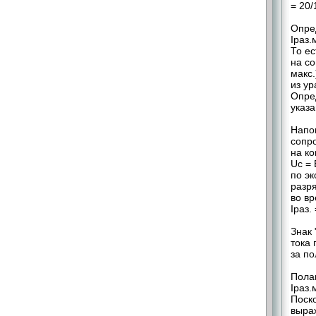
= 20/
Опред
Iраз.
То ес
на со
макс.
из ур
Опре
указа
Напо
сопр
на ко
Uc = 
по эк
разр
во в
Iраз.
Знак 
тока
за по
Полаг
Iраз.
Поско
выраж