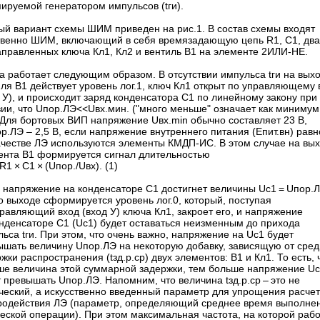
ируемой генератором импульсов (tги).
ый вариант схемы ШИМ приведен на рис.1. В состав схемы входят
твенно ШИМ, включающий в себя времязадающую цепь R1, C1, два
аправленных ключа Кл1, Кл2 и вентиль В1 на элементе 2ИЛИ-НЕ.
а работает следующим образом. В отсутствии импульса tги на вых
ля В1 действует уровень лог.1, ключ Кл1 открыт по управляющему 
 У), и происходит заряд конденсатора С1 по линейному закону при
ии, что Uпор.ЛЭ<<Uвх.мин. ("много меньше" означает как минимум
 Для бортовых ВИП напряжение Uвх.min обычно составляет 23 В,
р.ЛЭ – 2,5 В, если напряжение внутреннего питания (Епит.вн) равн
качестве ЛЭ используются элементы КМДП-ИС. В этом случае на вы
ента В1 формируется сигнал длительностью
R1 × С1 × (Uпор./Uвх). (1)
 напряжение на конденсаторе С1 достигнет величины Uc1 = Uпор.Л
о выходе сформируется уровень лог.0, который, поступая
равляющий вход (вход У) ключа Кл1, закроет его, и напряжение
онденсаторе С1 (Uc1) будет оставаться неизменным до прихода
ьса tги. При этом, что очень важно, напряжение на Uc1 будет
ышать величину Uпор.ЛЭ на некоторую добавку, зависящую от сре
жки распространения (tзд.р.ср) двух элементов: В1 и Кл1. То есть,
ше величина этой суммарной задержки, тем больше напряжение U
 превышать Uпор.ЛЭ. Напомним, что величина tзд.р.ср – это не
ческий, а искусственно введенный параметр для упрощения расче
родействия ЛЭ (параметр, определяющий среднее время выполне
еской операции). При этом максимальная частота, на которой раб