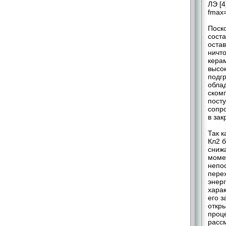
ЛЭ [4
fmax=
Поск
сост
остав
ничт
керам
высо
подг
обла
ском
посту
сопро
в зак
Так к
Кл2 б
сниж
моме
непос
пере
энерг
харак
его 
откры
проц
расс