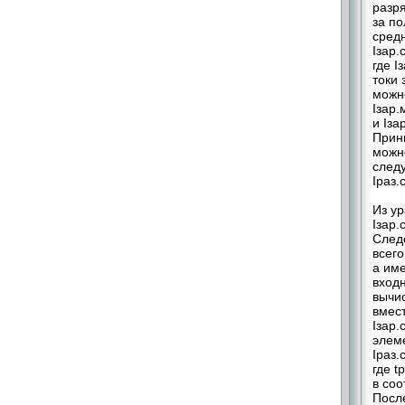
разр
за п
средн
Iзар.
где I
токи 
можно
Iзар.
и Iза
Прини
можно
след
Iраз.с
Из ур
Iзар.
След
всег
а име
входн
вычис
вмест
Iзар.
элем
Iраз.с
где t
в соо
Посл