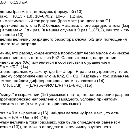
150 = 0,133 мА.
елим Iраз.макс., пользуясь формулой (13):
макс. = (0,13 × 1,8 . 10–6)/0,2 . 10–6 = 1,2 мА.
ть максимальный ток разряда (Iраз.макс.) кондесатора С1
противление ключа Кл2 больше максимального зарядного тока (Iза
) в tиш.макс. / tги раз, (в нашем случае в 9 раз (1,8/0,2), как это и с
авнения (13).
делим величину разрядного резистора ключа Кл2 для поглощения
нного тока разряда.
мним, что разряд конденсатора происходит через малое омическо
отивление открытого ключа Кл2. Следовательно, напряжение
нденсаторе (Uc) изменяется в соответствии с уравнением
Е × е–t/RC, (14)
споненциальному закону, где Е = Uпор., R равно внутреннему, то ес
ядному сопротивлению ключа Кл2, С = С1. Разрядный ток, изменяе
ремени, найдем дифференцированием выражения (14):
 = С (dUc/dt) = –(Е/R) хе–t/RC Е/R) × (1–t/RC). (15)
"минус" в выражении (15) указывает на то, что направление разряд
 противоположно направлению зарядного, условно принятому
ложительное (о чем уже говорилось выше).
ая t = 0 в выражении (16), найдем величину Iраз.макс., то есть
макс.= E/R = Uпор./R. (16)
льку величина тока Iраз.макс. уже была определена ранее (см.
ение (13)), то можно определить и величину внутреннего