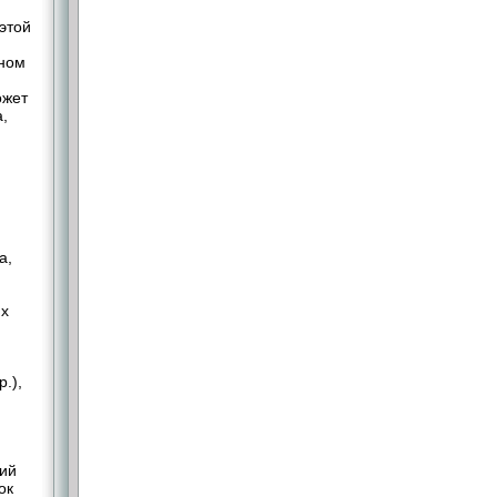
этой
вном
ожет
,
а,
их
м
.),
ний
ок