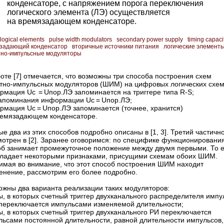
конденсаторе, с напряжением порога переключения
логического элемента (ЛЭ) осуществляется
на времязадающем конденсаторе.
logical elements
pulse width modulators
secondary power supply
timing capaci
задающий конденсатор
вторичные источники питания
логические элемент
но-импульсные модуляторы
оте [7] отмечается, что возможны три способа построения схем
тно-импульсных модуляторов (ШИМ) на цифровых логических схем
рмация Uc = Uпор.ЛЭ запоминается на триггере типа R-S;
запоминания информации Uc = Uпор.ЛЭ;
рмация Uc = Uпор.ЛЭ запоминается (точнее, хранится)
ремязадающем конденсаторе.
е два из этих способов подробно описаны в [1, 3]. Третий частичн
отрен в [2]. Заранее оговоримся: по специфике функционирования
об занимает промежуточное положение между двумя первыми. То е
бладает некоторыми признаками, присущими схемам обоих ШИМ.
имая во внимание, что этот способ построения ШИМ находит
енение, рассмотрим его более подробно.
ожны два варианта реализации таких модуляторов:
, в которых счетный триггер двухканального распределителя импу
 переключается импульсами изменяемой длительности;
, в которых счетный триггер двухканального РИ переключается
льсами постоян­ной длительности, равной длительности импульсов,