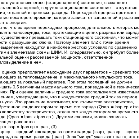
ного установившегося (стационарного) состояния, связанного
опленной энергией, в другое стационарное состояние – отсутствие 
гии, отданной в процессе разряда. Переходный процесс протекает
ение некоторого времени, которое зависит от запасенной в реакти
енте энергии.
тно, что во время переходных процессов, длительность которых м
влять наносекунды, токи, протекающие в цепях разряда или заряда
т существенно превышать токи стационарного состояния, что может
сти к разрушению ключа. Поэтому элемент Кл2 с точки зрения
овыделения находится в наиболее жестких условиях по сравнению
угими элементами схемы ШИМ. И, следовательно, он требует более
ельной оценки рассеиваемой мощности, ответственной
епловыделение в нем.
 оценка предполагает нахождение двух параметров – среднего ток
чающего за тепловыделение, и максимального импульсного тока,
чающего за локальный перегрев. При этом последний не должен
ышать 0,5 величины максимального тока, приведенной в техническ
виях. При оценке величины среднего тока воспользуемся известны
нением, утверждающим, что в конденсаторе средний ток за период
 нулю. Это уравнение показывает, что количество электричества,
ретенное конденсатором за время его заряда (Qзар. = Iзар.ср.х tзар
 количеству электричества, отданного конденсатором за время его
да (Qраз. = Iраз.х tраз.ср.). Другими словами, можно записать
ующее равенство:
р.х tзар.=-Iраз.ср.х tраз., (3)
зар.ср. – средний ток заряда за время заряда (tзар); Iраз.ср. – сред
азряда за время разряда (tраз.). Знак "минус" указывает на то, что т