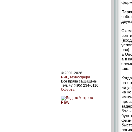
форм
Перв
собс
двун
Схем
венти
(вход
услов
раз).
а Uпо
а в 
элем
tиш.=
© 2001-2026
РИЦ Техносфера
Когда
Все права защищены
на ег
Тел. +7 (495) 234-0110
на уп
Оферта
на к
импул
прев
R&W
задер
боль
будет
физи
быст
логич