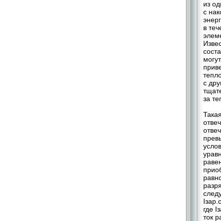
из од
с нак
энер
в теч
элем
Извес
соста
могу
приве
тепл
с др
тщат
за т
Такая
отве
отве
прев
усло
урав
равен
приоб
равно
разря
след
Iзар.с
где I
ток р