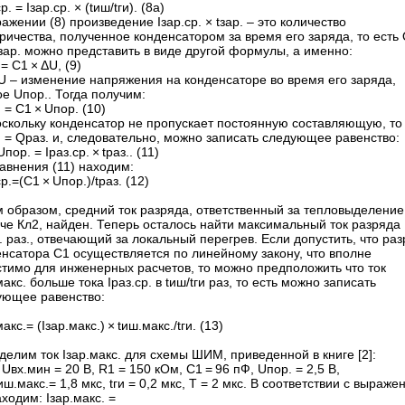
р. = Iзар.ср. × (tиш/tги). (8а)
ажении (8) произведение Iзар.ср. × tзар. – это количество
ричества, полученное конденсатором за время его заряда, то есть 
зар. можно представить в виде другой формулы, а именно:
= С1 × ΔU, (9)
U – изменение напряжения на конденсаторе во время его заряда,
е Uпор.. Тогда получим:
 = С1 × Uпор. (10)
скольку конденсатор не пропускает постоян­ную составляющую, то
 = Qраз. и, следовательно, можно записать следующее равенство:
Uпор. = Iраз.ср. × tраз.. (11)
авнения (11) находим:
ср.=(С1 × Uпор.)/tраз. (12)
м образом, средний ток разряда, ответственный за тепловыделение
че Кл2, найден. Теперь осталось найти максимальный ток разряда
. раз., отвечающий за локальный перегрев. Если допустить, что ра
енсатора С1 осуществляется по линейному закону, что вполне
стимо для инженерных расчетов, то можно предположить что ток
макс. больше тока Iраз.ср. в tиш/tги раз, то есть можно записать
ующее равенство:
макс.= (Iзар.макс.) × tиш.макс./tги. (13)
елим ток Iзар.макс. для схемы ШИМ, приведенной в книге [2]:
 Uвх.мин = 20 В, R1 = 150 кОм, С1 = 96 пФ, Uпор. = 2,5 В,
tиш.макс.= 1,8 мкс, tги = 0,2 мкс, Т = 2 мкс. В соответствии с выраж
аходим: Iзар.макс. =