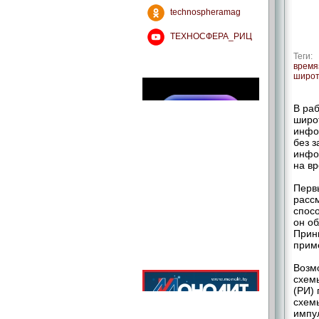
technospheramag
ТЕХНОСФЕРА_РИЦ
Теги:
время
широт
В раб
широ
инфо
без 
инфо
на в
Первы
рассм
спос
он о
Прин
прим
Возм
схемы
(РИ)
схемы
импу