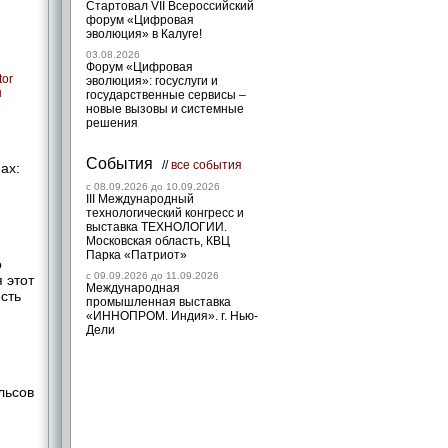
Стартовал VII Всероссийский
форум «Цифровая
эволюция» в Калуге!
03.08.2026
Форум «Цифровая
tor
эволюция»: госуслуги и
ы
государственные сервисы –
новые вызовы и системные
решения
События
//
все события
ах:
c 08.09.2026 до 10.09.2026
III Международный
технологический конгресс и
выставка ТЕХНОЛОГИИ.
Московская область, КВЦ
Парка «Патриот»
о
c 09.09.2026 до 11.09.2026
 этот
Международная
сть
промышленная выставка
«ИННОПРОМ. Индия». г. Нью-
Дели
льсов