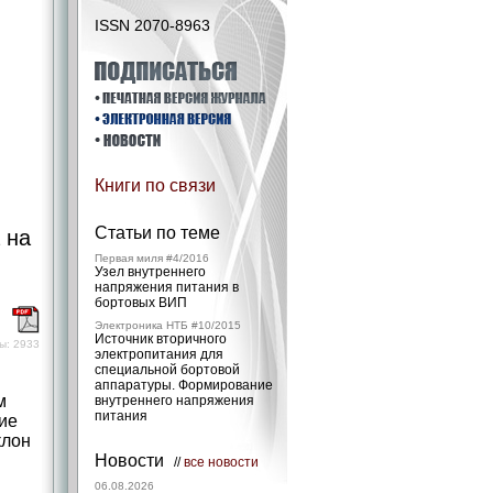
ISSN 2070-8963
Книги по связи
Статьи по теме
 на
Первая миля #4/2016
Узел внутреннего
напряжения питания в
бортовых ВИП
)
Электроника НТБ #10/2015
Источник вторичного
ы: 2933
электропитания для
специаль­ной бортовой
аппаратуры. Формирование
м
внутреннего напряжения
питания
ие
клон
Новости
//
все новости
06.08.2026