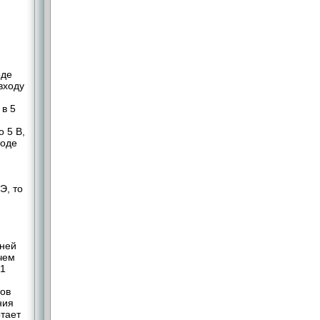
оде
входу
 в 5
о 5 В,
ходе
Э, то
дней
 чем
c1
тов
ния
отает