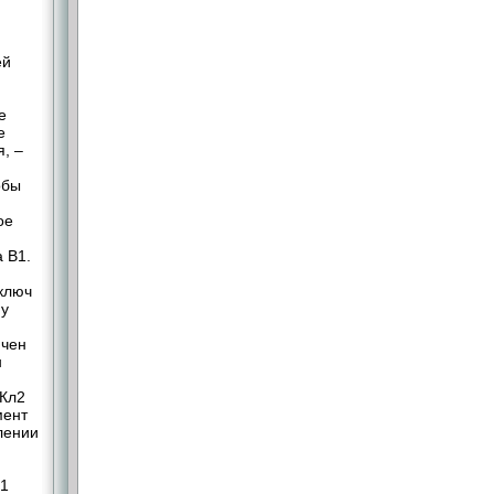
ей
е
е
, –
обы
ое
а В1.
 ключ
му
ючен
н
 Кл2
мент
лении
С1