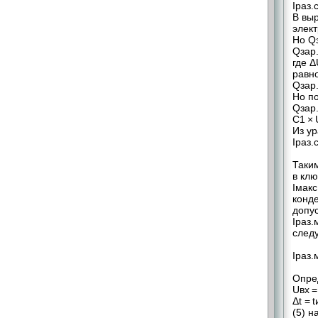
Iраз.с
В выр
элект
Но Q
Qзар.
где Δ
равно
Qзар.
Но по
Qзар.
С1 × 
Из ур
Iраз.
Таки
в клю
Iмакс
конд
допу
Iраз.
след
Iраз.
Опред
Uвх =
Δt = 
(5) н