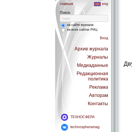
главная
eng
Поиск:
на сайте журнала
на всех сайтах РИЦ
Вход
Архив журнала
Журналы
Дв
Медиаданные
Редакционная
политика
Реклама
Авторам
Контакты
ТЕХНОСФЕРА
technospheramag