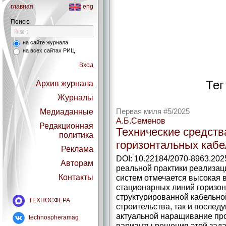
главная
eng
Поиск:
на сайте журнала
на всех сайтах РИЦ
Вход
Тег
Архив журнала
Журналы
Медиаданные
Первая миля #5/2025
А.Б.Семенов
Редакционная
Технические средст
политика
горизонтальных каб
Реклама
DOI: 10.22184/2070-8963.202
Авторам
реальной практики реализа
Контакты
систем отмечается высокая 
стационарных линий горизо
структурированной кабельно
ТЕХНОСФЕРА
строительства, так и послед
актуальной наращивание пр
technospheramag
варианты решения этой зада