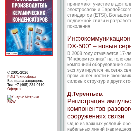
принимают участие в деяте
электросвязи и Европейског
стандартов (ETSI). Большое
подвижной связи и разработк
поколения.
Инфокоммуникацион
DX-500" – новые се
В 2008 году отмечается 17-л
"Информтехника" на телеко
компанией оборудование се
эксплуатируется на сетях св
© 2001-2026
промышленности и экономики
РИЦ Техносфера
силовых структур и других г
Все права защищены
Тел. +7 (495) 234-0110
Оферта
Д.Терентьев.
Регистрация импульс
R&W
компонентов разовог
сооружениях связи
Одно из важных условий об
кабельных линий (как меднож