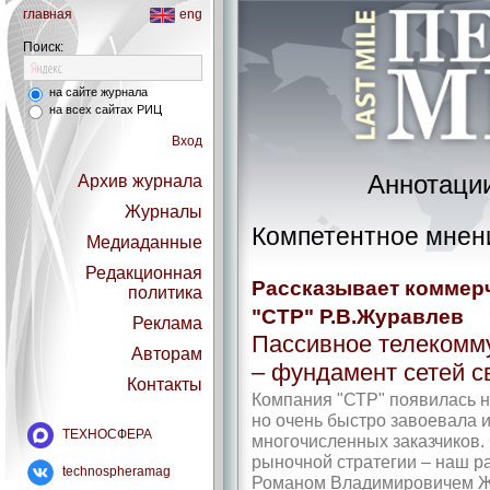
главная
eng
Поиск:
на сайте журнала
на всех сайтах РИЦ
Вход
Аннотации
Архив журнала
Журналы
Компетентное мнен
Медиаданные
Редакционная
Рассказывает коммер
политика
"СТР" Р.В.Журавлев
Реклама
Пассивное телекомм
Авторам
– фундамент сетей с
Контакты
Компания "СТР" появилась н
но очень быстро завоевала 
ТЕХНОСФЕРА
многочисленных заказчиков.
рыночной стратегии – наш р
technospheramag
Романом Владимировичем 