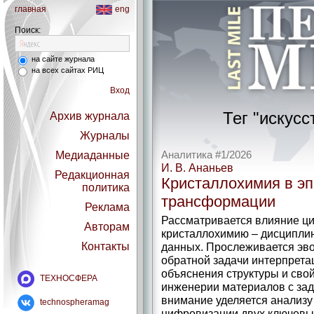
главная
eng
Поиск:
на сайте журнала
на всех сайтах РИЦ
Вход
Тег "искус
Архив журнала
Журналы
Медиаданные
Аналитика #1/2026
И. В. Ананьев
Редакционная
Кристаллохимия в э
политика
трансформации
Реклама
Рассматривается влияние ц
Авторам
кристаллохимию – ​дисципли
Контакты
данных. Прослеживается эв
обратной задачи интерпрета
объяснения структуры и свой
ТЕХНОСФЕРА
инженерии материалов с зад
внимание уделяется анализу
technospheramag
цифровизации двух ключевы