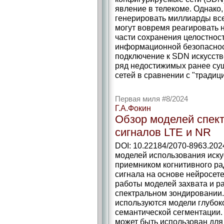
явление в телекоме. Однако,
генерировать миллиарды все
могут вовремя реагировать 
части сохранения целостнос
информационной безопасност
подключение к SDN искусств
ряд недостижимых ранее су
сетей в сравнении c "традиц
Первая миля #8/2024
Г.А.Фокин
Обзор моделей спек
сигналов LTE и NR
DOI: 10.22184/2070-8963.202
моделей использования иску
приемником когнитивного ра
сигнала на основе нейросет
работы моделей захвата и р
спектральном зондировании.
используются модели глубок
семантической сегментации
может быть использован для