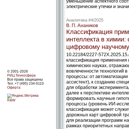
уменьшение аспектного соо
электрические утечки и знач
Аналитика #4/2025
В. П. Анаников
Классификация прим
интеллекта в химии: 
цифровому научном
10.22184/2227-572X.2025.15
классификация применения и
химических науках, отража
вовлеченности технологий в
© 2001-2026
РИЦ Техносфера
процессы: от автоматизации
Все права защищены
ассистент), к созданию спе
Тел. +7 (495) 234-0110
для обработки эксперимента
Оферта
далее к перспективе интелл
формировать научные гипоте
R&W
процессы (уровень ИИ-иссле
классификация может служи
дорожных карт цифровой тра
для реализации программ нау
рамках приоритетных напра