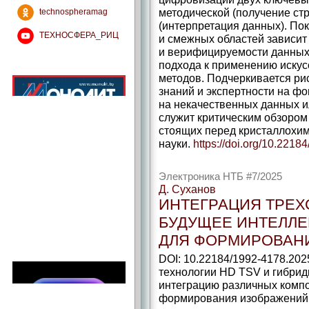
методической (получение ст
technospheramag
(интерпретация данных). По
ТЕХНОСФЕРА_РИЦ
и смежных областей зависит
и верифицируемости данных, 
подхода к применению искусс
методов. Подчеркивается р
знаний и экспертности на фо
на некачественных данных и
служит критическим обзором
стоящих перед кристаллохи
науки.
https://doi.org/10.221
Электроника НТБ #7/2025
Д. Суханов
ИНТЕГРАЦИЯ ТРЕХ
БУДУЩЕЕ ИНТЕЛЛЕ
ДЛЯ ФОРМИРОВАН
DOI: 10.22184/1992-4178.202
технологии HD TSV и гибрид
интеграцию различных компо
формирования изображений.