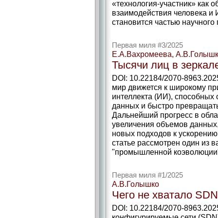
«технология-­участник» как
взаимодействия человека и 
становится частью научного 
Первая миля #3/2025
Е.А.Вахромеева, А.В.Голышк
Тысячи лиц в зеркал
DOI: 10.22184/2070-8963.20
мир движется к широкому пр
интеллекта (ИИ), способных
данных и быстро превращать
Дальнейший прогресс в облас
увеличения объемов данных,
новых подходов к ускорению
статье рассмотрен один из 
"промышленной коэволюции
Первая миля #1/2025
А.В.Голышко
Чего не хватало SDN
DOI: 10.22184/2070-8963.202
конфигурируемые сети (SDN)